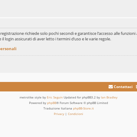
La registrazione richiede solo pochi secondi e garantisce l’accesso alle funzi
il login assicurati di aver letto i termini d’uso e le varie regole.
personali
Contattaci
metrolike style by
Eric Seguin
Updated for phpBB3.2 by
Ian Bradley
Powered by
phpBB
® Forum Software © phpBB Limited
Traduzione Italiana
phpBB-Store.it
Privacy
|
Condizioni