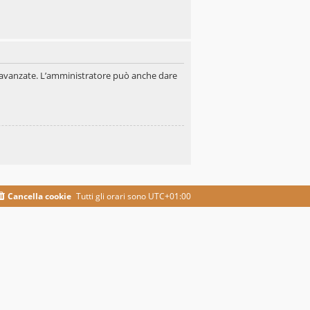
oni avanzate. L’amministratore può anche dare
Cancella cookie
Tutti gli orari sono
UTC+01:00