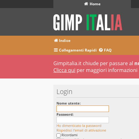
Home
Indice
Collegamenti Rapidi
FAQ
Gimpitalia.it chiude per passare al
n
Clicca qui
per maggiori informazioni 
Login
Nome utente:
Password:
Ho dimenticato la password
Rispedisci l’email di attivazione
Ricordami