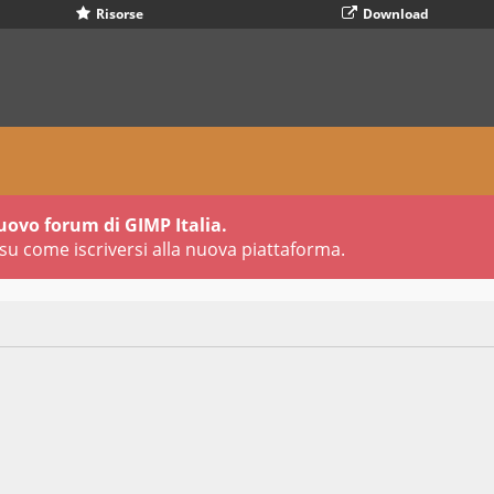
Risorse
Download
uovo forum di GIMP Italia.
su come iscriversi alla nuova piattaforma.