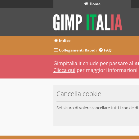
Home
Indice
Collegamenti Rapidi
FAQ
Gimpitalia.it chiude per passare al
n
Clicca qui
per maggiori informazioni 
Cancella cookie
Sei sicuro di volere cancellare tutti i cookie 