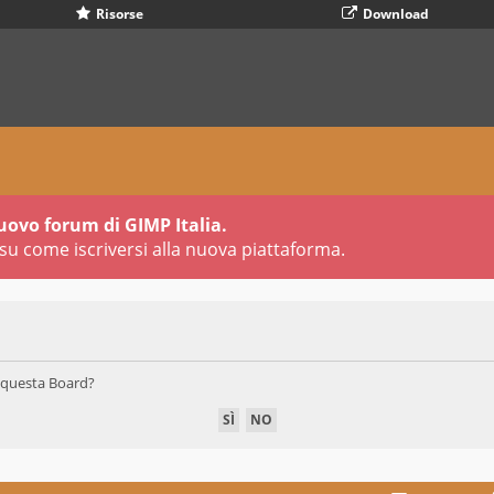
Risorse
Download
uovo forum di GIMP Italia.
su come iscriversi alla nuova piattaforma.
di questa Board?