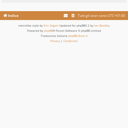
Indice
Tutti gli orari sono
UTC+01:00
metrolike style by
Eric Seguin
Updated for phpBB3.2 by
Ian Bradley
Powered by
phpBB
® Forum Software © phpBB Limited
Traduzione Italiana
phpBB-Store.it
Privacy
|
Condizioni