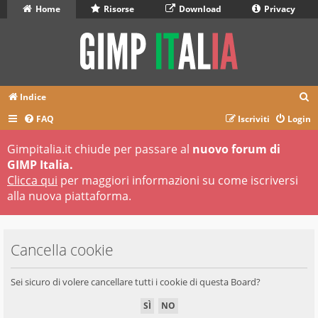
Home
Risorse
Download
Privacy
C
Indice
e
FAQ
Iscriviti
Login
r
Gimpitalia.it chiude per passare al
nuovo forum di
c
GIMP Italia.
a
Clicca qui
per maggiori informazioni su come iscriversi
alla nuova piattaforma.
Cancella cookie
Sei sicuro di volere cancellare tutti i cookie di questa Board?