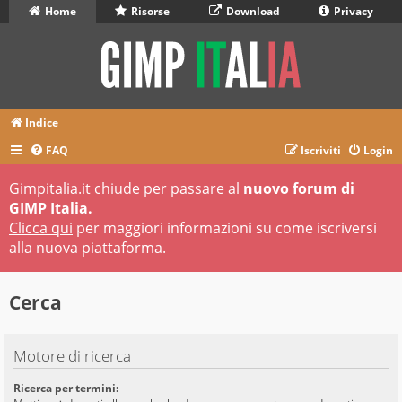
Home
Risorse
Download
Privacy
Indice
FAQ
Iscriviti
Login
Gimpitalia.it chiude per passare al
nuovo forum di
GIMP Italia.
Clicca qui
per maggiori informazioni su come iscriversi
alla nuova piattaforma.
Cerca
Motore di ricerca
Ricerca per termini: