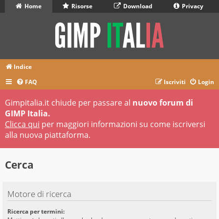
Home
Risorse
Download
Privacy
Indice
FAQ
Iscriviti
Login
Gimpitalia.it chiude per passare al
nuovo forum di
GIMP Italia.
Clicca qui
per maggiori informazioni su come iscriversi
alla nuova piattaforma.
Cerca
Motore di ricerca
Ricerca per termini: