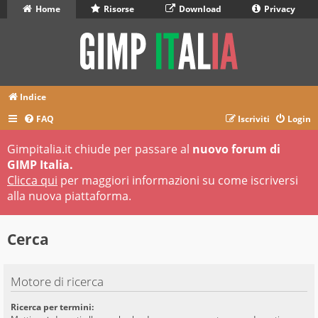
Home
Risorse
Download
Privacy
Indice
FAQ
Iscriviti
Login
Gimpitalia.it chiude per passare al
nuovo forum di
GIMP Italia.
Clicca qui
per maggiori informazioni su come iscriversi
alla nuova piattaforma.
Cerca
Motore di ricerca
Ricerca per termini: