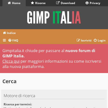
Home
Risorse
Download
Privacy
Indice
FAQ
Iscriviti
Login
Gimpitalia.it chiude per passare al
nuovo forum di
GIMP Italia.
Clicca qui
per maggiori informazioni su come iscriversi
alla nuova piattaforma.
Cerca
Motore di ricerca
Ricerca per termini: