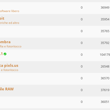
0
36949
oftware libero
bit
0
35954
eriche ed altro
0
35765
 ombra
0
35792
fia e fotoritocco
.1
0
104179
ta pixls.us
0
26548
 e fotoritocco
0
36570
ile RAW
0
37619
0
36051