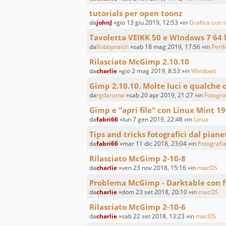
tutorials per open toonz
da
johnJ
»gio 13 giu 2019, 12:53 »in
Grafica con s
Tavoletta VEIKK 50 e WIndows 7 64 
da
Robbynaish
»sab 18 mag 2019, 17:56 »in
Perif
Rilasciato McGimp 2.10.10
da
charlie
»gio 2 mag 2019, 8:53 »in
Windows
Gimp 2.10.10. Molte luci e qualche
da
rgdaroma
»sab 20 apr 2019, 21:27 »in
Fotogra
Gimp e "apri file" con Linux Mint 19
da
fabri66
»lun 7 gen 2019, 22:48 »in
Linux
Tips and tricks fotografici dal piane
da
fabri66
»mar 11 dic 2018, 23:04 »in
Fotografia
Rilasciato McGimp 2-10-8
da
charlie
»ven 23 nov 2018, 15:16 »in
macOS
Problema McGimp - Darktable con f
da
charlie
»dom 23 set 2018, 20:10 »in
macOS
Rilasciato McGimp 2-10-6
da
charlie
»sab 22 set 2018, 13:23 »in
macOS