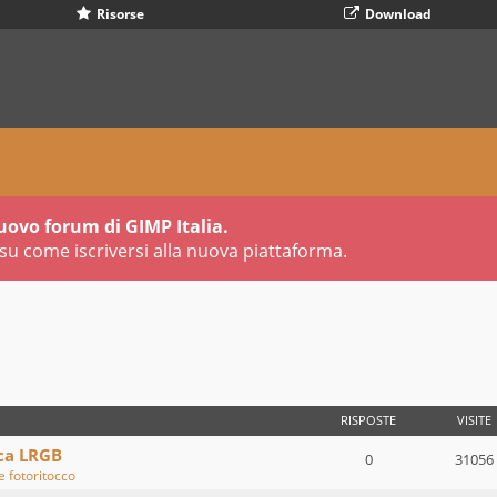
Risorse
Download
uovo forum di GIMP Italia.
su come iscriversi alla nuova piattaforma.
VANZATA
RISPOSTE
VISITE
ca LRGB
0
31056
e fotoritocco