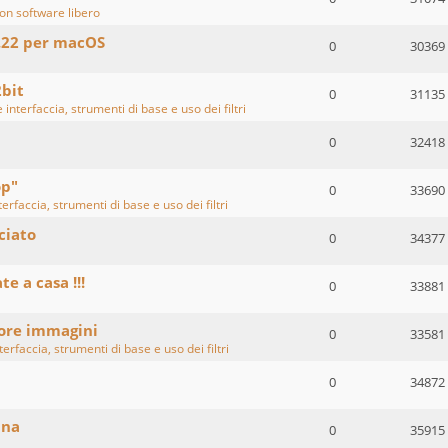
on software libero
.22 per macOS
0
30369
2bit
0
31135
 interfaccia, strumenti di base e uso dei filtri
0
32418
op"
0
33690
erfaccia, strumenti di base e uso dei filtri
ciato
0
34377
te a casa !!!
0
33881
lore immagini
0
33581
erfaccia, strumenti di base e uso dei filtri
0
34872
ina
0
35915