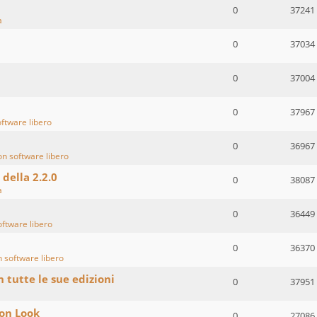
0
37241
a
0
37034
0
37004
0
37967
oftware libero
0
36967
on software libero
 della 2.2.0
0
38087
a
0
36449
oftware libero
0
36370
n software libero
n tutte le sue edizioni
0
37951
ion Look
0
27086