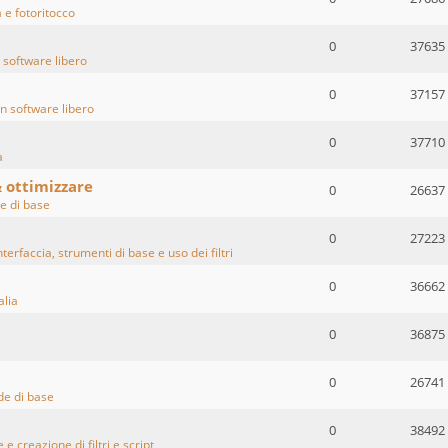
 e fotoritocco
0
37635
 software libero
0
37157
n software libero
0
37710
a
& ottimizzare
0
26637
 di base
0
27223
terfaccia, strumenti di base e uso dei filtri
0
36662
alia
0
36875
0
26741
e di base
0
38492
 e creazione di filtri e script