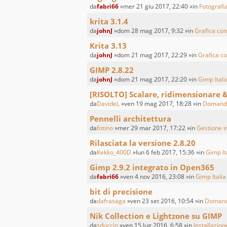
da
fabri66
»mer 21 giu 2017, 22:40 »in
Fotografia
krita 3.1.4
da
johnJ
»dom 28 mag 2017, 9:32 »in
Grafica con
Krita 3.13
da
johnJ
»dom 21 mag 2017, 22:29 »in
Grafica co
GIMP 2.8.22
da
johnJ
»dom 21 mag 2017, 22:20 »in
Gimp Itali
[RISOLTO] Scalare, ridimensionare 
da
DavideL
»ven 19 mag 2017, 18:28 »in
Domande
Pennelli architettura
da
fotino
»mer 29 mar 2017, 17:22 »in
Gestione in
Rilasciata la versione 2.8.20
da
Kekko_400D
»lun 6 feb 2017, 15:36 »in
Gimp It
Gimp 2.9.2 integrato in Open365
da
fabri66
»ven 4 nov 2016, 23:08 »in
Gimp Italia
bit di precisione
da
dafrasaga
»ven 23 set 2016, 10:54 »in
Domand
Nik Collection e Lightzone su GIMP
da
sduccio
»ven 15 lug 2016, 6:58 »in
Installazione