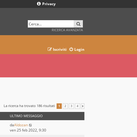
Privacy
CERCA
RICERCA AVANZATA
Iscriviti
Login
La ricerca ha trovato 186 risultati
1
2
3
4
PROSSIMO
ULTIMO MESSAGGIO
da
Aldozan
ven 25 feb 2022, 9:30