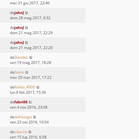
mer 21 giu 2017, 22:40
da
johnJ
dom 28 mag 2017, 9:32
da
johnJ
dom 21 mag 2017, 22:29
da
johnJ
dom 21 mag 2017, 22:20
da
DavideL
ven 19 mag 2017, 18:28
da
fotino
mer 29 mar 2017, 17:22
da
Kekko_400D
lun 6 feb 2017, 15:36
da
fabri66
ven 4 nov 2016, 23:08
da
dafrasaga
ven 23 set 2016, 10:54
da
sduccio
ven 15 lug 2016, 6:58