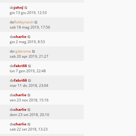
da
johnJ
gio 13 giu 2019, 12:53
da
Robbynaish
sab 18 mag 2019, 17:56
da
charlie
gio 2 mag 2019, 8:53
da
rgdaroma
sab 20 apr 2019, 21:27
da
fabri66
lun 7 gen 2019, 22:48
da
fabri66
mar 11 dic 2018, 23:04
da
charlie
ven 23 nov 2018, 15:16
da
charlie
dom 23 set 2018, 20:10
da
charlie
sab 22 set 2018, 13:23