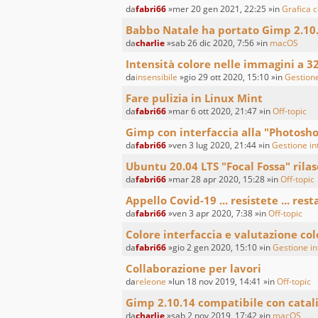
da
fabri66
»mer 20 gen 2021, 22:25 »in
Grafica c
Babbo Natale ha portato Gimp 2.10
da
charlie
»sab 26 dic 2020, 7:56 »in
macOS
Intensità colore nelle immagini a 3
da
insensibile
»gio 29 ott 2020, 15:10 »in
Gestione
Fare pulizia in Linux Mint
da
fabri66
»mar 6 ott 2020, 21:47 »in
Off-topic
Gimp con interfaccia alla "Photosh
da
fabri66
»ven 3 lug 2020, 21:44 »in
Gestione int
Ubuntu 20.04 LTS "Focal Fossa" rilas
da
fabri66
»mar 28 apr 2020, 15:28 »in
Off-topic
Appello Covid-19 ... resistete ... resta
da
fabri66
»ven 3 apr 2020, 7:38 »in
Off-topic
Colore interfaccia e valutazione co
da
fabri66
»gio 2 gen 2020, 15:10 »in
Gestione int
Collaborazione per lavori
da
releone
»lun 18 nov 2019, 14:41 »in
Off-topic
Gimp 2.10.14 compatibile con catal
da
charlie
»sab 2 nov 2019, 17:42 »in
macOS