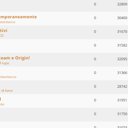
0
32809
temporaneamente
0
30469
otoritocco
tivi
0
31670
OS
0
31582
team e Origin!
0
32095
f-topic
0
31366
fotoritocco
0
28742
di base
1
0
31951
sito
0
31750
0
31074