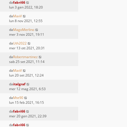
da
fabri66
lun 3 gen 2022, 18:20
da
MaxV
lun 8 nov 2021, 12:55
da
MagoMerlino
mer 3 nov 2021, 19:11
da
Uth2022
mer 13 ott 2021, 20:31
da
Robertmartinez
sab 25 set 2021, 11:14
da
MaxV
lun 20 set 2021, 12:24
da
italgraf
mer 12 mag 2021, 6:53
da
Mte90
lun 15 feb 2021, 16:15
da
fabri66
mer 20 gen 2021, 22:39
da
fabri66