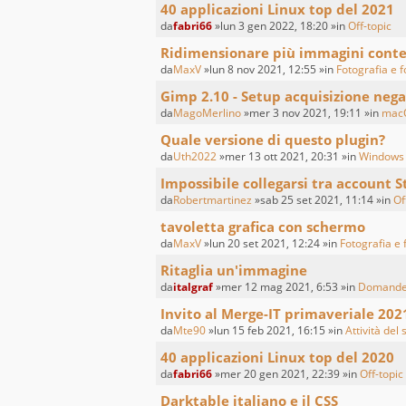
40 applicazioni Linux top del 2021
da
fabri66
»lun 3 gen 2022, 18:20 »in
Off-topic
Ridimensionare più immagini con
da
MaxV
»lun 8 nov 2021, 12:55 »in
Fotografia e f
Gimp 2.10 - Setup acquisizione nega
da
MagoMerlino
»mer 3 nov 2021, 19:11 »in
mac
Quale versione di questo plugin?
da
Uth2022
»mer 13 ott 2021, 20:31 »in
Windows
Impossibile collegarsi tra account S
da
Robertmartinez
»sab 25 set 2021, 11:14 »in
Of
tavoletta grafica con schermo
da
MaxV
»lun 20 set 2021, 12:24 »in
Fotografia e 
Ritaglia un'immagine
da
italgraf
»mer 12 mag 2021, 6:53 »in
Domande 
Invito al Merge-IT primaveriale 202
da
Mte90
»lun 15 feb 2021, 16:15 »in
Attività del 
40 applicazioni Linux top del 2020
da
fabri66
»mer 20 gen 2021, 22:39 »in
Off-topic
Darktable italiano e il CSS