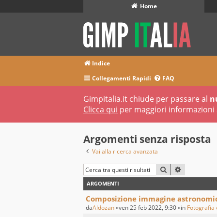
Home
Indice
Collegamenti Rapidi
FAQ
Gimpitalia.it chiude per passare al
n
Clicca qui
per maggiori informazioni 
Argomenti senza risposta
Vai alla ricerca avanzata
CERCA
RICERCA A
ARGOMENTI
Composizione immagine astronomi
da
Aldozan
»ven 25 feb 2022, 9:30 »in
Fotografia 