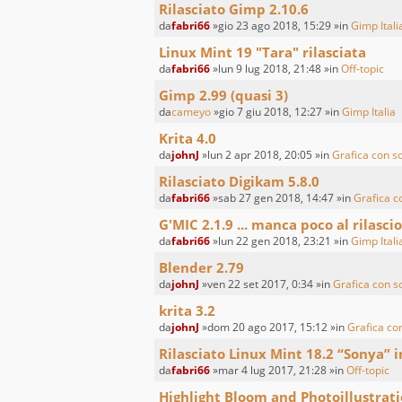
Rilasciato Gimp 2.10.6
da
fabri66
»gio 23 ago 2018, 15:29 »in
Gimp Itali
Linux Mint 19 "Tara" rilasciata
da
fabri66
»lun 9 lug 2018, 21:48 »in
Off-topic
Gimp 2.99 (quasi 3)
da
cameyo
»gio 7 giu 2018, 12:27 »in
Gimp Italia
Krita 4.0
da
johnJ
»lun 2 apr 2018, 20:05 »in
Grafica con s
Rilasciato Digikam 5.8.0
da
fabri66
»sab 27 gen 2018, 14:47 »in
Grafica c
G'MIC 2.1.9 ... manca poco al rilascio
da
fabri66
»lun 22 gen 2018, 23:21 »in
Gimp Itali
Blender 2.79
da
johnJ
»ven 22 set 2017, 0:34 »in
Grafica con s
krita 3.2
da
johnJ
»dom 20 ago 2017, 15:12 »in
Grafica co
Rilasciato Linux Mint 18.2 “Sonya” i
da
fabri66
»mar 4 lug 2017, 21:28 »in
Off-topic
Highlight Bloom and Photoillustrat