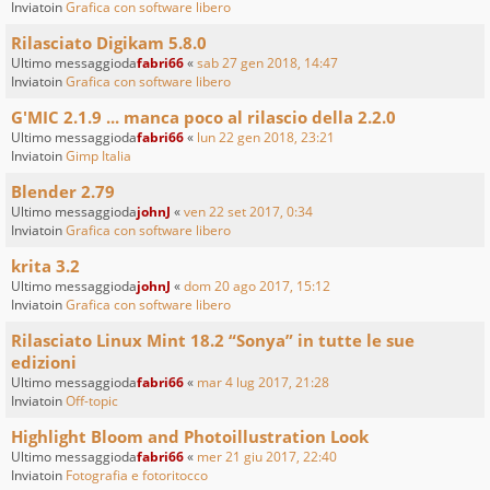
Inviatoin
Grafica con software libero
Rilasciato Digikam 5.8.0
Ultimo messaggioda
fabri66
«
sab 27 gen 2018, 14:47
Inviatoin
Grafica con software libero
G'MIC 2.1.9 ... manca poco al rilascio della 2.2.0
Ultimo messaggioda
fabri66
«
lun 22 gen 2018, 23:21
Inviatoin
Gimp Italia
Blender 2.79
Ultimo messaggioda
johnJ
«
ven 22 set 2017, 0:34
Inviatoin
Grafica con software libero
krita 3.2
Ultimo messaggioda
johnJ
«
dom 20 ago 2017, 15:12
Inviatoin
Grafica con software libero
Rilasciato Linux Mint 18.2 “Sonya” in tutte le sue
edizioni
Ultimo messaggioda
fabri66
«
mar 4 lug 2017, 21:28
Inviatoin
Off-topic
Highlight Bloom and Photoillustration Look
Ultimo messaggioda
fabri66
«
mer 21 giu 2017, 22:40
Inviatoin
Fotografia e fotoritocco