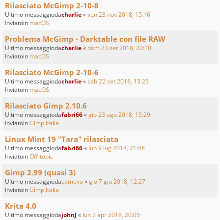
Rilasciato McGimp 2-10-8
Ultimo messaggioda
charlie
«
ven 23 nov 2018, 15:16
Inviatoin
macOS
Problema McGimp - Darktable con file RAW
Ultimo messaggioda
charlie
«
dom 23 set 2018, 20:10
Inviatoin
macOS
Rilasciato McGimp 2-10-6
Ultimo messaggioda
charlie
«
sab 22 set 2018, 13:23
Inviatoin
macOS
Rilasciato Gimp 2.10.6
Ultimo messaggioda
fabri66
«
gio 23 ago 2018, 15:29
Inviatoin
Gimp Italia
Linux Mint 19 "Tara" rilasciata
Ultimo messaggioda
fabri66
«
lun 9 lug 2018, 21:48
Inviatoin
Off-topic
Gimp 2.99 (quasi 3)
Ultimo messaggioda
cameyo
«
gio 7 giu 2018, 12:27
Inviatoin
Gimp Italia
Krita 4.0
Ultimo messaggioda
johnJ
«
lun 2 apr 2018, 20:05