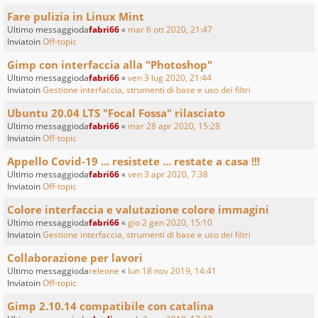
Fare pulizia in Linux Mint
Ultimo messaggioda
fabri66
«
mar 6 ott 2020, 21:47
Inviatoin
Off-topic
Gimp con interfaccia alla "Photoshop"
Ultimo messaggioda
fabri66
«
ven 3 lug 2020, 21:44
Inviatoin
Gestione interfaccia, strumenti di base e uso dei filtri
Ubuntu 20.04 LTS "Focal Fossa" rilasciato
Ultimo messaggioda
fabri66
«
mar 28 apr 2020, 15:28
Inviatoin
Off-topic
Appello Covid-19 ... resistete ... restate a casa !!!
Ultimo messaggioda
fabri66
«
ven 3 apr 2020, 7:38
Inviatoin
Off-topic
Colore interfaccia e valutazione colore immagini
Ultimo messaggioda
fabri66
«
gio 2 gen 2020, 15:10
Inviatoin
Gestione interfaccia, strumenti di base e uso dei filtri
Collaborazione per lavori
Ultimo messaggioda
releone
«
lun 18 nov 2019, 14:41
Inviatoin
Off-topic
Gimp 2.10.14 compatibile con catalina