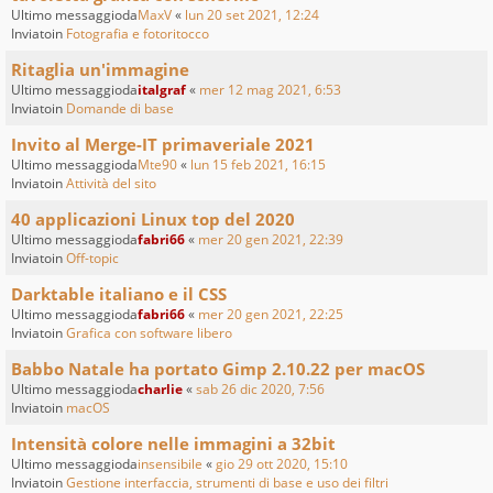
Ultimo messaggioda
MaxV
«
lun 20 set 2021, 12:24
Inviatoin
Fotografia e fotoritocco
Ritaglia un'immagine
Ultimo messaggioda
italgraf
«
mer 12 mag 2021, 6:53
Inviatoin
Domande di base
Invito al Merge-IT primaveriale 2021
Ultimo messaggioda
Mte90
«
lun 15 feb 2021, 16:15
Inviatoin
Attività del sito
40 applicazioni Linux top del 2020
Ultimo messaggioda
fabri66
«
mer 20 gen 2021, 22:39
Inviatoin
Off-topic
Darktable italiano e il CSS
Ultimo messaggioda
fabri66
«
mer 20 gen 2021, 22:25
Inviatoin
Grafica con software libero
Babbo Natale ha portato Gimp 2.10.22 per macOS
Ultimo messaggioda
charlie
«
sab 26 dic 2020, 7:56
Inviatoin
macOS
Intensità colore nelle immagini a 32bit
Ultimo messaggioda
insensibile
«
gio 29 ott 2020, 15:10
Inviatoin
Gestione interfaccia, strumenti di base e uso dei filtri