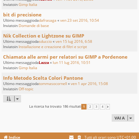
Inviatoin
Gimp Italia
bit di precisione
Ultimo messaggioda
dafrasaga
«
ven 23 set 2016, 10:54
Inviatoin
Domande di base
Nik Collection e Lightzone su GIMP
Ultimo messaggioda
sduccio
«
ven 15 lug 2016, 6:58
Inviatoin
Installazione e creazione di filtri e script
Chiamata alle armi per relatori su GIMP a Pordenone
Ultimo messaggioda
Lazza
«
lun 11 lug 2016, 10:51
Inviatoin
Gimp Italia
Info Metodo Scelta Colori Pantone
Ultimo messaggioda
tommasocornell
«
ven 1 apr 2016, 15:08
Inviatoin
Off-topic
La ricerca ha trovato 186 risultati
1
2
3
4
PROSSIMO
VAI A
Indice
Tutti gli orari sono
UTC+01:00