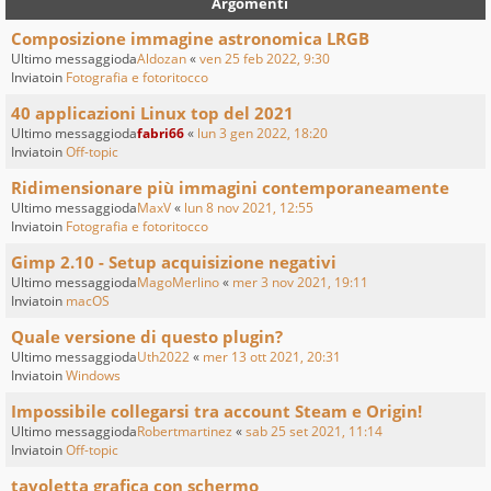
Argomenti
Composizione immagine astronomica LRGB
Ultimo messaggioda
Aldozan
«
ven 25 feb 2022, 9:30
Inviatoin
Fotografia e fotoritocco
40 applicazioni Linux top del 2021
Ultimo messaggioda
fabri66
«
lun 3 gen 2022, 18:20
Inviatoin
Off-topic
Ridimensionare più immagini contemporaneamente
Ultimo messaggioda
MaxV
«
lun 8 nov 2021, 12:55
Inviatoin
Fotografia e fotoritocco
Gimp 2.10 - Setup acquisizione negativi
Ultimo messaggioda
MagoMerlino
«
mer 3 nov 2021, 19:11
Inviatoin
macOS
Quale versione di questo plugin?
Ultimo messaggioda
Uth2022
«
mer 13 ott 2021, 20:31
Inviatoin
Windows
Impossibile collegarsi tra account Steam e Origin!
Ultimo messaggioda
Robertmartinez
«
sab 25 set 2021, 11:14
Inviatoin
Off-topic
tavoletta grafica con schermo