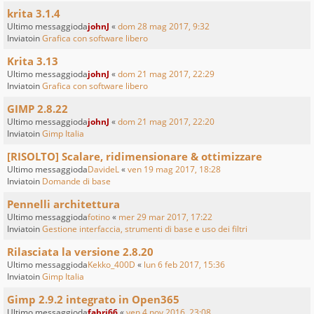
krita 3.1.4
Ultimo messaggioda
johnJ
«
dom 28 mag 2017, 9:32
Inviatoin
Grafica con software libero
Krita 3.13
Ultimo messaggioda
johnJ
«
dom 21 mag 2017, 22:29
Inviatoin
Grafica con software libero
GIMP 2.8.22
Ultimo messaggioda
johnJ
«
dom 21 mag 2017, 22:20
Inviatoin
Gimp Italia
[RISOLTO] Scalare, ridimensionare & ottimizzare
Ultimo messaggioda
DavideL
«
ven 19 mag 2017, 18:28
Inviatoin
Domande di base
Pennelli architettura
Ultimo messaggioda
fotino
«
mer 29 mar 2017, 17:22
Inviatoin
Gestione interfaccia, strumenti di base e uso dei filtri
Rilasciata la versione 2.8.20
Ultimo messaggioda
Kekko_400D
«
lun 6 feb 2017, 15:36
Inviatoin
Gimp Italia
Gimp 2.9.2 integrato in Open365
Ultimo messaggioda
fabri66
«
ven 4 nov 2016, 23:08