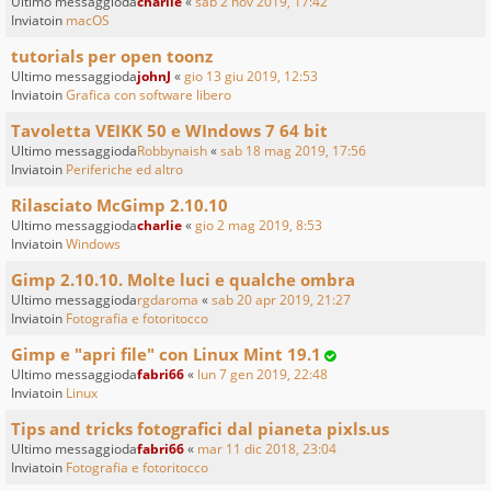
Ultimo messaggioda
charlie
«
sab 2 nov 2019, 17:42
Inviatoin
macOS
tutorials per open toonz
Ultimo messaggioda
johnJ
«
gio 13 giu 2019, 12:53
Inviatoin
Grafica con software libero
Tavoletta VEIKK 50 e WIndows 7 64 bit
Ultimo messaggioda
Robbynaish
«
sab 18 mag 2019, 17:56
Inviatoin
Periferiche ed altro
Rilasciato McGimp 2.10.10
Ultimo messaggioda
charlie
«
gio 2 mag 2019, 8:53
Inviatoin
Windows
Gimp 2.10.10. Molte luci e qualche ombra
Ultimo messaggioda
rgdaroma
«
sab 20 apr 2019, 21:27
Inviatoin
Fotografia e fotoritocco
Gimp e "apri file" con Linux Mint 19.1
Ultimo messaggioda
fabri66
«
lun 7 gen 2019, 22:48
Inviatoin
Linux
Tips and tricks fotografici dal pianeta pixls.us
Ultimo messaggioda
fabri66
«
mar 11 dic 2018, 23:04
Inviatoin
Fotografia e fotoritocco