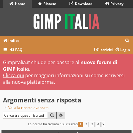
Home
Risorse
Download
Privacy
C
Indice
e
FAQ
Iscriviti
Login
r
Gimpitalia.it chiude per passare al
nuovo forum di
c
GIMP Italia.
a
Clicca qui
per maggiori informazioni su come iscriversi
alla nuova piattaforma.
Argomenti senza risposta
Vai alla ricerca avanzata
CERCA
RICERCA AVANZATA
La ricerca ha trovato 186 risultati
1
2
3
4
PROSSIMO