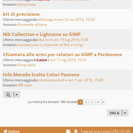
Inviatoin
Gimp Italia
bit di precisione
Ultimo messaggioda
dafrasaga
«
ven 23 set 2016, 10:54
Inviatoin
Domande di base
Nik Collection e Lightzone su GIMP
Ultimo messaggioda
sduccio
«
ven 15 lug 2016, 6:58
Inviatoin
Installazione e creazione di filtri e script
Chiamata alle armi per relatori su GIMP a Pordenone
Ultimo messaggioda
Lazza
«
lun 11 lug 2016, 10:51
Inviatoin
Gimp Italia
Info Metodo Scelta Colori Pantone
Ultimo messaggioda
tommasocornell
«
ven 1 apr 2016, 15:08
Inviatoin
Off-topic
La ricerca ha trovato 186 risultati
1
2
3
4
PROSSIMO
VAI A
Indice
Tutti gli orari sono
UTC+01:00