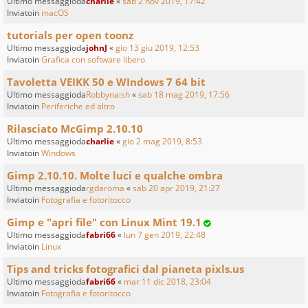
Ultimo messaggioda
charlie
«
sab 2 nov 2019, 17:42
Inviatoin
macOS
tutorials per open toonz
Ultimo messaggioda
johnJ
«
gio 13 giu 2019, 12:53
Inviatoin
Grafica con software libero
Tavoletta VEIKK 50 e WIndows 7 64 bit
Ultimo messaggioda
Robbynaish
«
sab 18 mag 2019, 17:56
Inviatoin
Periferiche ed altro
Rilasciato McGimp 2.10.10
Ultimo messaggioda
charlie
«
gio 2 mag 2019, 8:53
Inviatoin
Windows
Gimp 2.10.10. Molte luci e qualche ombra
Ultimo messaggioda
rgdaroma
«
sab 20 apr 2019, 21:27
Inviatoin
Fotografia e fotoritocco
Gimp e "apri file" con Linux Mint 19.1
Ultimo messaggioda
fabri66
«
lun 7 gen 2019, 22:48
Inviatoin
Linux
Tips and tricks fotografici dal pianeta pixls.us
Ultimo messaggioda
fabri66
«
mar 11 dic 2018, 23:04
Inviatoin
Fotografia e fotoritocco