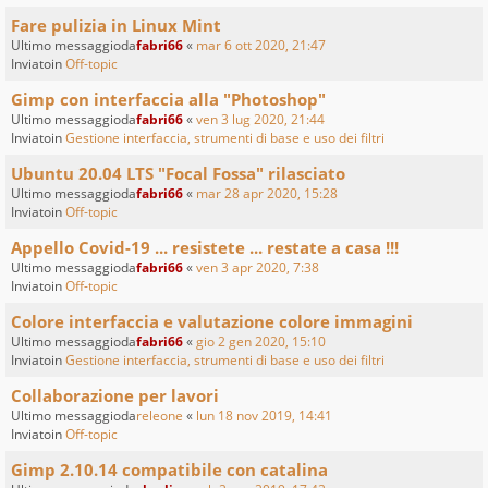
Fare pulizia in Linux Mint
Ultimo messaggioda
fabri66
«
mar 6 ott 2020, 21:47
Inviatoin
Off-topic
Gimp con interfaccia alla "Photoshop"
Ultimo messaggioda
fabri66
«
ven 3 lug 2020, 21:44
Inviatoin
Gestione interfaccia, strumenti di base e uso dei filtri
Ubuntu 20.04 LTS "Focal Fossa" rilasciato
Ultimo messaggioda
fabri66
«
mar 28 apr 2020, 15:28
Inviatoin
Off-topic
Appello Covid-19 ... resistete ... restate a casa !!!
Ultimo messaggioda
fabri66
«
ven 3 apr 2020, 7:38
Inviatoin
Off-topic
Colore interfaccia e valutazione colore immagini
Ultimo messaggioda
fabri66
«
gio 2 gen 2020, 15:10
Inviatoin
Gestione interfaccia, strumenti di base e uso dei filtri
Collaborazione per lavori
Ultimo messaggioda
releone
«
lun 18 nov 2019, 14:41
Inviatoin
Off-topic
Gimp 2.10.14 compatibile con catalina