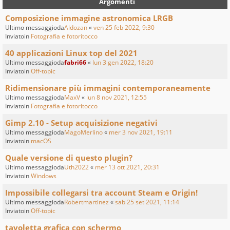
Argomenti
Composizione immagine astronomica LRGB
Ultimo messaggioda
Aldozan
«
ven 25 feb 2022, 9:30
Inviatoin
Fotografia e fotoritocco
40 applicazioni Linux top del 2021
Ultimo messaggioda
fabri66
«
lun 3 gen 2022, 18:20
Inviatoin
Off-topic
Ridimensionare più immagini contemporaneamente
Ultimo messaggioda
MaxV
«
lun 8 nov 2021, 12:55
Inviatoin
Fotografia e fotoritocco
Gimp 2.10 - Setup acquisizione negativi
Ultimo messaggioda
MagoMerlino
«
mer 3 nov 2021, 19:11
Inviatoin
macOS
Quale versione di questo plugin?
Ultimo messaggioda
Uth2022
«
mer 13 ott 2021, 20:31
Inviatoin
Windows
Impossibile collegarsi tra account Steam e Origin!
Ultimo messaggioda
Robertmartinez
«
sab 25 set 2021, 11:14
Inviatoin
Off-topic
tavoletta grafica con schermo