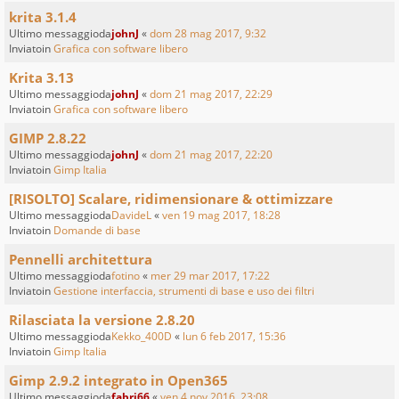
krita 3.1.4
Ultimo messaggioda
johnJ
«
dom 28 mag 2017, 9:32
Inviatoin
Grafica con software libero
Krita 3.13
Ultimo messaggioda
johnJ
«
dom 21 mag 2017, 22:29
Inviatoin
Grafica con software libero
GIMP 2.8.22
Ultimo messaggioda
johnJ
«
dom 21 mag 2017, 22:20
Inviatoin
Gimp Italia
[RISOLTO] Scalare, ridimensionare & ottimizzare
Ultimo messaggioda
DavideL
«
ven 19 mag 2017, 18:28
Inviatoin
Domande di base
Pennelli architettura
Ultimo messaggioda
fotino
«
mer 29 mar 2017, 17:22
Inviatoin
Gestione interfaccia, strumenti di base e uso dei filtri
Rilasciata la versione 2.8.20
Ultimo messaggioda
Kekko_400D
«
lun 6 feb 2017, 15:36
Inviatoin
Gimp Italia
Gimp 2.9.2 integrato in Open365
Ultimo messaggioda
fabri66
«
ven 4 nov 2016, 23:08