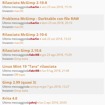
Rilasciato McGimp 2-10-8
Ultimo messaggioda
charlie
«
ven 23 nov 2018, 15:16
Inviatoin
macOS
Problema McGimp - Darktable con file RAW
Ultimo messaggioda
charlie
«
dom 23 set 2018, 20:10
Inviatoin
macOS
Rilasciato McGimp 2-10-6
Ultimo messaggioda
charlie
«
sab 22 set 2018, 13:23
Inviatoin
macOS
Rilasciato Gimp 2.10.6
Ultimo messaggioda
fabri66
«
gio 23 ago 2018, 15:29
Inviatoin
Gimp Italia
Linux Mint 19 "Tara" rilasciata
Ultimo messaggioda
fabri66
«
lun 9 lug 2018, 21:48
Inviatoin
Off-topic
Gimp 2.99 (quasi 3)
Ultimo messaggioda
cameyo
«
gio 7 giu 2018, 12:27
Inviatoin
Gimp Italia
Krita 4.0
Ultimo messaggioda
johnJ
«
lun 2 apr 2018, 20:05