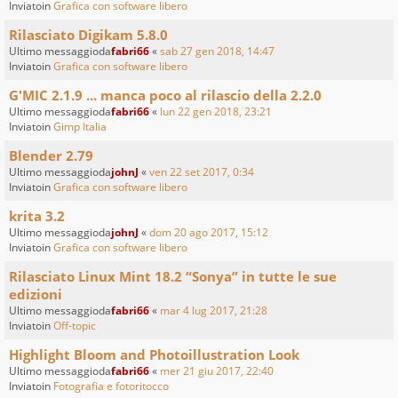
Inviatoin
Grafica con software libero
Rilasciato Digikam 5.8.0
Ultimo messaggioda
fabri66
«
sab 27 gen 2018, 14:47
Inviatoin
Grafica con software libero
G'MIC 2.1.9 ... manca poco al rilascio della 2.2.0
Ultimo messaggioda
fabri66
«
lun 22 gen 2018, 23:21
Inviatoin
Gimp Italia
Blender 2.79
Ultimo messaggioda
johnJ
«
ven 22 set 2017, 0:34
Inviatoin
Grafica con software libero
krita 3.2
Ultimo messaggioda
johnJ
«
dom 20 ago 2017, 15:12
Inviatoin
Grafica con software libero
Rilasciato Linux Mint 18.2 “Sonya” in tutte le sue
edizioni
Ultimo messaggioda
fabri66
«
mar 4 lug 2017, 21:28
Inviatoin
Off-topic
Highlight Bloom and Photoillustration Look
Ultimo messaggioda
fabri66
«
mer 21 giu 2017, 22:40
Inviatoin
Fotografia e fotoritocco