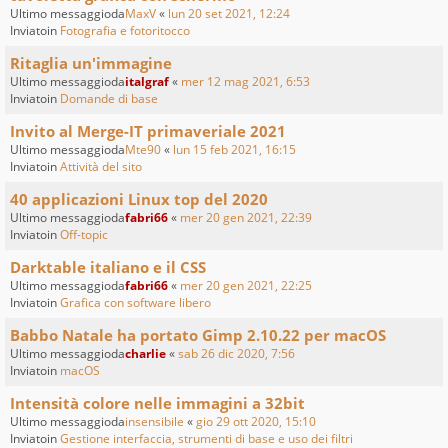
Ultimo messaggioda
MaxV
«
lun 20 set 2021, 12:24
Inviatoin
Fotografia e fotoritocco
Ritaglia un'immagine
Ultimo messaggioda
italgraf
«
mer 12 mag 2021, 6:53
Inviatoin
Domande di base
Invito al Merge-IT primaveriale 2021
Ultimo messaggioda
Mte90
«
lun 15 feb 2021, 16:15
Inviatoin
Attività del sito
40 applicazioni Linux top del 2020
Ultimo messaggioda
fabri66
«
mer 20 gen 2021, 22:39
Inviatoin
Off-topic
Darktable italiano e il CSS
Ultimo messaggioda
fabri66
«
mer 20 gen 2021, 22:25
Inviatoin
Grafica con software libero
Babbo Natale ha portato Gimp 2.10.22 per macOS
Ultimo messaggioda
charlie
«
sab 26 dic 2020, 7:56
Inviatoin
macOS
Intensità colore nelle immagini a 32bit
Ultimo messaggioda
insensibile
«
gio 29 ott 2020, 15:10
Inviatoin
Gestione interfaccia, strumenti di base e uso dei filtri