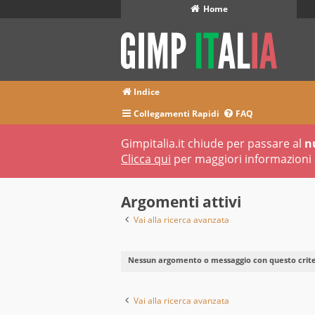
Home
Indice
Collegamenti Rapidi
FAQ
Gimpitalia.it chiude per passare al
n
Clicca qui
per maggiori informazioni 
Argomenti attivi
Vai alla ricerca avanzata
Nessun argomento o messaggio con questo criter
Vai alla ricerca avanzata