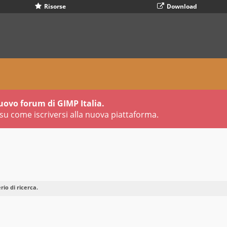
Risorse
Download
uovo forum di GIMP Italia.
su come iscriversi alla nuova piattaforma.
io di ricerca.