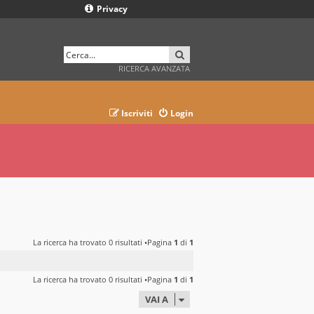
Privacy
CERCA
RICERCA AVANZATA
Iscriviti
Login
La ricerca ha trovato 0 risultati •Pagina
1
di
1
La ricerca ha trovato 0 risultati •Pagina
1
di
1
VAI A