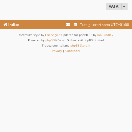
VAI A
Indice
Tutti gli orari sono
UTC+01:00
metrolike style by
Eric Seguin
Updated for phpBB3.2 by
Ian Bradley
Powered by
phpBB
® Forum Software © phpBB Limited
Traduzione Italiana
phpBB-Store.it
Privacy
|
Condizioni