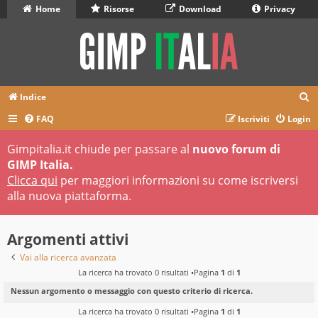
Home
Risorse
Download
Privacy
C
Indice
e
FAQ
Iscriviti
Login
r
Gimpitalia.it chiude per passare al
nuovo forum di
c
GIMP Italia.
a
Clicca qui
per maggiori informazioni su come iscriversi
alla nuova piattaforma.
Argomenti attivi
Vai alla ricerca avanzata
La ricerca ha trovato 0 risultati •Pagina
1
di
1
Nessun argomento o messaggio con questo criterio di ricerca.
La ricerca ha trovato 0 risultati •Pagina
1
di
1