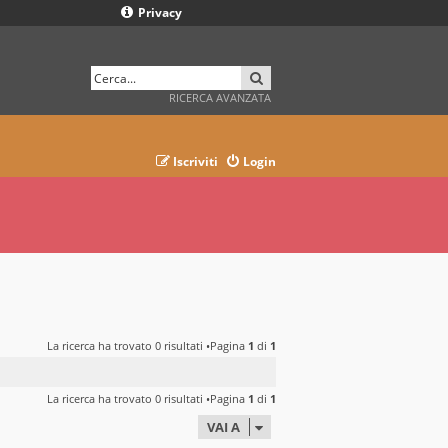
Privacy
CERCA
RICERCA AVANZATA
Iscriviti
Login
La ricerca ha trovato 0 risultati •Pagina
1
di
1
La ricerca ha trovato 0 risultati •Pagina
1
di
1
VAI A