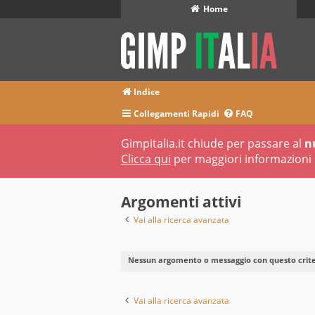
Home
Indice
Collegamenti Rapidi
FAQ
Gimpitalia.it chiude per passare al
n
Clicca qui
per maggiori informazioni 
Argomenti attivi
Vai alla ricerca avanzata
Nessun argomento o messaggio con questo criter
Vai alla ricerca avanzata