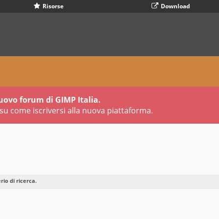
Risorse
Download
uovo forum di GIMP Italia.
su come iscriversi alla nuova piattaforma.
io di ricerca.