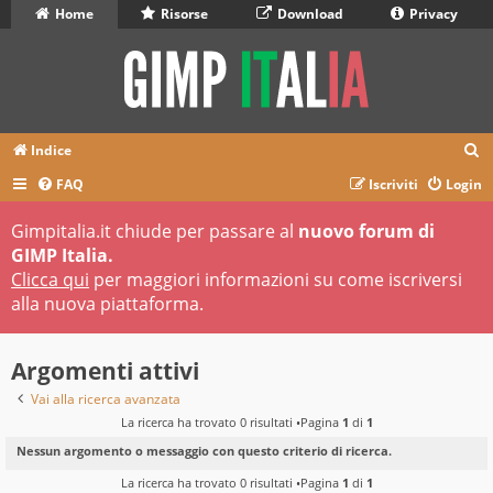
Home
Risorse
Download
Privacy
C
Indice
e
FAQ
Iscriviti
Login
r
Gimpitalia.it chiude per passare al
nuovo forum di
c
GIMP Italia.
a
Clicca qui
per maggiori informazioni su come iscriversi
alla nuova piattaforma.
Argomenti attivi
Vai alla ricerca avanzata
La ricerca ha trovato 0 risultati •Pagina
1
di
1
Nessun argomento o messaggio con questo criterio di ricerca.
La ricerca ha trovato 0 risultati •Pagina
1
di
1