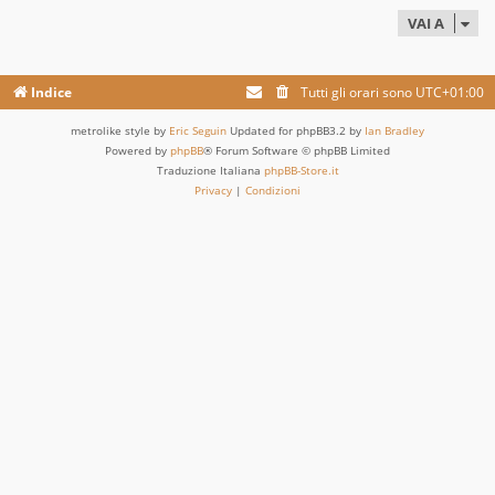
VAI A
Indice
Tutti gli orari sono
UTC+01:00
metrolike style by
Eric Seguin
Updated for phpBB3.2 by
Ian Bradley
Powered by
phpBB
® Forum Software © phpBB Limited
Traduzione Italiana
phpBB-Store.it
Privacy
|
Condizioni