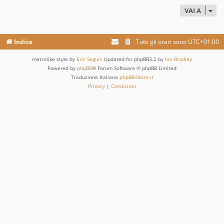
VAI A
Indice
Tutti gli orari sono
UTC+01:00
metrolike style by
Eric Seguin
Updated for phpBB3.2 by
Ian Bradley
Powered by
phpBB
® Forum Software © phpBB Limited
Traduzione Italiana
phpBB-Store.it
Privacy
|
Condizioni