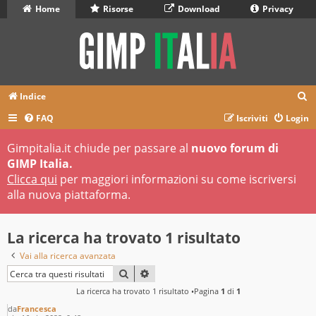
Home
Risorse
Download
Privacy
C
Indice
e
FAQ
Iscriviti
Login
r
Gimpitalia.it chiude per passare al
nuovo forum di
c
GIMP Italia.
a
Clicca qui
per maggiori informazioni su come iscriversi
alla nuova piattaforma.
La ricerca ha trovato 1 risultato
Vai alla ricerca avanzata
CERCA
RICERCA AVANZATA
La ricerca ha trovato 1 risultato •Pagina
1
di
1
da
Francesca