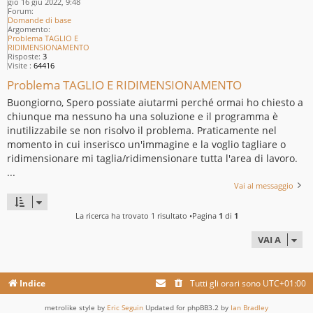
gio 16 giu 2022, 9:48
Forum:
Domande di base
Argomento:
Problema TAGLIO E
RIDIMENSIONAMENTO
Risposte:
3
Visite :
64416
Problema TAGLIO E RIDIMENSIONAMENTO
Buongiorno, Spero possiate aiutarmi perché ormai ho chiesto a
chiunque ma nessuno ha una soluzione e il programma è
inutilizzabile se non risolvo il problema. Praticamente nel
momento in cui inserisco un'immagine e la voglio tagliare o
ridimensionare mi taglia/ridimensionare tutta l'area di lavoro.
...
Vai al messaggio
La ricerca ha trovato 1 risultato •Pagina
1
di
1
VAI A
Indice
Tutti gli orari sono
UTC+01:00
metrolike style by
Eric Seguin
Updated for phpBB3.2 by
Ian Bradley