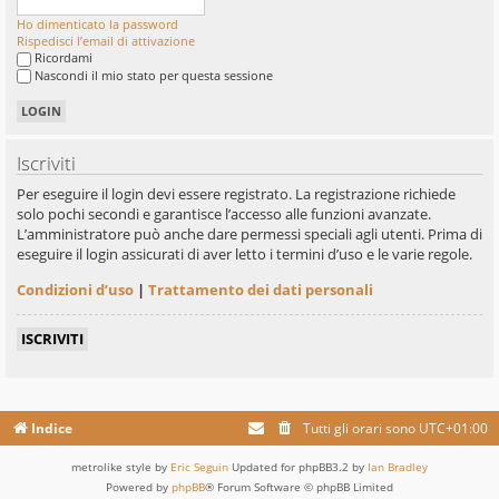
Ho dimenticato la password
Rispedisci l’email di attivazione
Ricordami
Nascondi il mio stato per questa sessione
Iscriviti
Per eseguire il login devi essere registrato. La registrazione richiede
solo pochi secondi e garantisce l’accesso alle funzioni avanzate.
L’amministratore può anche dare permessi speciali agli utenti. Prima di
eseguire il login assicurati di aver letto i termini d’uso e le varie regole.
Condizioni d’uso
|
Trattamento dei dati personali
ISCRIVITI
Indice
Tutti gli orari sono
UTC+01:00
metrolike style by
Eric Seguin
Updated for phpBB3.2 by
Ian Bradley
Powered by
phpBB
® Forum Software © phpBB Limited