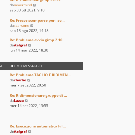
l
V
da
nevermind
t
e
sab 30 ott 2021, 9:10
i
d
m
i
Re: Frecce scomparse per i so…
o
V
u
da
scarsone
m
e
l
sab 13 ago 2022, 14:18
e
d
t
s
Re: Problema avvio gimp 2.10.…
i
i
s
V
da
italgraf
u
m
a
e
lun 14 mar 2022, 18:30
l
o
g
d
t
m
g
i
i
e
i
u
I
ULTIMO MESSAGGIO
m
s
o
l
o
s
Re: Problema TAGLIO E RIDIMEN…
t
m
a
V
da
charlie
i
e
g
e
mer 7 set 2022, 20:50
m
s
g
d
o
s
i
i
Re: Ridimensionare gruppo di …
m
a
o
V
u
da
Lazza
e
g
e
l
mer 14 set 2022, 13:55
s
g
d
t
s
i
i
i
a
o
u
m
g
l
o
Re: Esecuzione automatica Fil…
g
t
m
V
da
italgraf
i