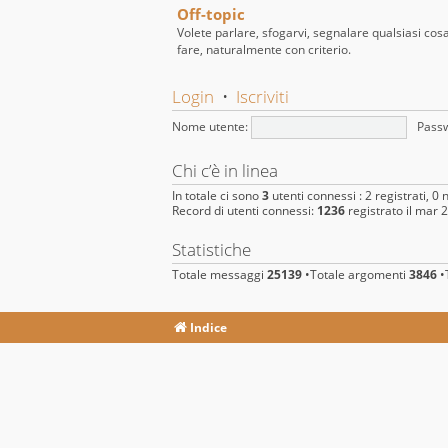
Off-topic
Volete parlare, sfogarvi, segnalare qualsiasi cos
fare, naturalmente con criterio.
Login
•
Iscriviti
Nome utente:
Pass
Chi c’è in linea
In totale ci sono
3
utenti connessi : 2 registrati, 0 n
Record di utenti connessi:
1236
registrato il mar 
Statistiche
Totale messaggi
25139
•Totale argomenti
3846
•T
Indice