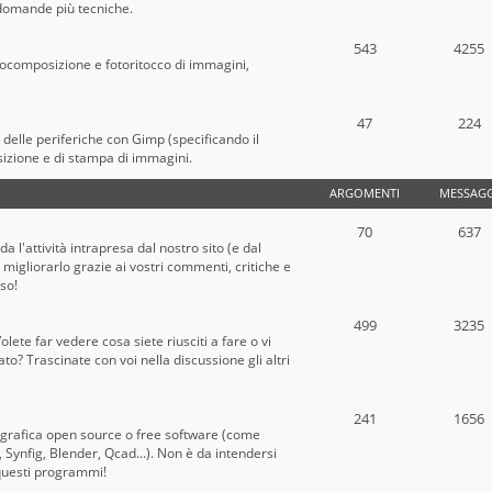
e domande più tecniche.
543
4255
tocomposizione e fotoritocco di immagini,
47
224
o delle periferiche con Gimp (specificando il
sizione e di stampa di immagini.
ARGOMENTI
MESSAGG
70
637
a l'attività intrapresa dal nostro sito (e dal
migliorarlo grazie ai vostri commenti, critiche e
oso!
499
3235
lete far vedere cosa siete riusciti a fare o vi
? Trascinate con voi nella discussione gli altri
241
1656
 grafica open source o free software (come
Synfig, Blender, Qcad...). Non è da intendersi
questi programmi!