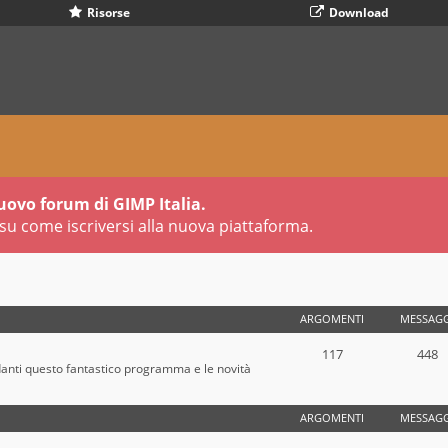
Risorse
Download
uovo forum di GIMP Italia.
su come iscriversi alla nuova piattaforma.
ARGOMENTI
MESSAGG
117
448
danti questo fantastico programma e le novità
ARGOMENTI
MESSAGG