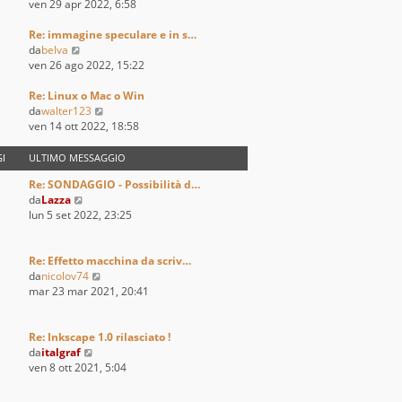
i
e
e
ven 29 apr 2022, 6:58
o
m
s
d
o
s
i
Re: immagine speculare e in s…
V
m
a
u
da
belva
e
e
g
l
ven 26 ago 2022, 15:22
d
s
g
t
i
s
i
i
Re: Linux o Mac o Win
u
a
o
m
V
da
walter123
l
g
o
e
ven 14 ott 2022, 18:58
t
g
m
d
i
i
e
i
I
ULTIMO MESSAGGIO
m
o
s
u
Re: SONDAGGIO - Possibilità d…
o
s
l
V
da
Lazza
m
a
t
e
lun 5 set 2022, 23:25
e
g
i
d
s
g
m
i
s
i
o
u
Re: Effetto macchina da scriv…
a
o
m
l
V
da
nicolov74
g
e
t
e
mar 23 mar 2021, 20:41
g
s
i
d
i
s
m
i
o
a
o
u
Re: Inkscape 1.0 rilasciato !
g
m
V
l
da
italgraf
g
e
e
t
ven 8 ott 2021, 5:04
i
s
d
i
o
s
i
m