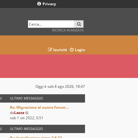
Privacy
CERCA
RICERCA AVANZATA
Iscriviti
Login
Oggi è sab 8 ago 2026, 18:47
I
ULTIMO MESSAGGIO
Re: Migrazione al nuovo forum…
V
da
Lazza
e
sab 1 ott 2022, 0:51
d
i
I
ULTIMO MESSAGGIO
u
Re: Installazione gimp 2.8.22