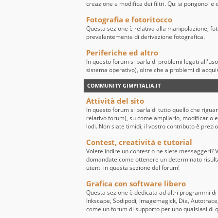
creazione e modifica dei filtri. Qui si pongono l
Fotografia e fotoritocco
Questa sezione è relativa alla manipolazione, fo
prevalentemente di derivazione fotografica.
Periferiche ed altro
In questo forum si parla di problemi legati all'us
sistema operativo), oltre che a problemi di acqui
COMMUNITY GIMPITALIA.IT
Attività del sito
In questo forum si parla di tutto quello che riguard
relativo forum), su come ampliarlo, modificarlo e 
lodi. Non siate timidi, il vostro contributo è prezi
Contest, creatività e tutorial
Volete indire un contest o ne siete messaggeri? Vo
domandate come ottenere un determinato risultato
utenti in questa sezione del forum!
Grafica con software libero
Questa sezione è dedicata ad altri programmi di
Inkscape, Sodipodi, Imagemagick, Dia, Autotrace, 
come un forum di supporto per uno qualsiasi di 