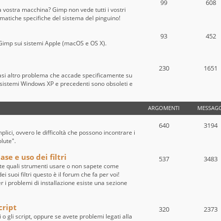
99
608
a vostra macchina? Gimp non vede tutti i vostri
ematiche specifiche del sistema del pinguino!
93
452
 di Gimp sui sistemi Apple (macOS e OS X).
230
1651
iasi altro problema che accade specificamente su
sistemi Windows XP e precedenti sono obsoleti e
ARGOMENTI
MESSAGG
640
3194
ici, ovvero le difficoltà che possono incontrare i
olute".
se e uso dei filtri
537
3483
te quali strumenti usare o non sapete come
i suoi filtri questo è il forum che fa per voi!
per i problemi di installazione esiste una sezione
cript
320
2373
i o gli script, oppure se avete problemi legati alla