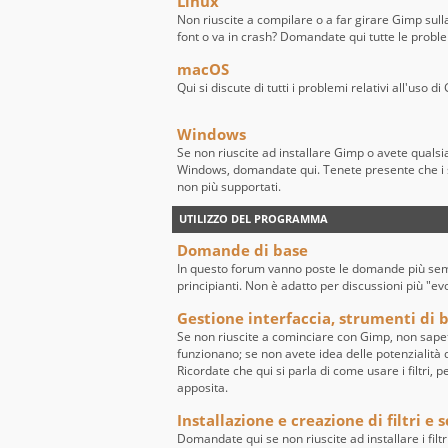
Linux
Non riuscite a compilare o a far girare Gimp sull
font o va in crash? Domandate qui tutte le probl
macOS
Qui si discute di tutti i problemi relativi all'uso
Windows
Se non riuscite ad installare Gimp o avete quals
Windows, domandate qui. Tenete presente che i 
non più supportati.
UTILIZZO DEL PROGRAMMA
Domande di base
In questo forum vanno poste le domande più sempl
principianti. Non è adatto per discussioni più "ev
Gestione interfaccia, strumenti di ba
Se non riuscite a cominciare con Gimp, non sape
funzionano; se non avete idea delle potenzialità de
Ricordate che qui si parla di come usare i filtri, 
apposita.
Installazione e creazione di filtri e s
Domandate qui se non riuscite ad installare i filtr