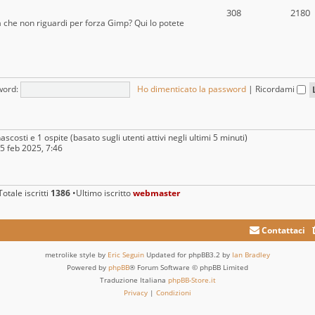
308
2180
a che non riguardi per forza Gimp? Qui lo potete
word:
Ho dimenticato la password
|
Ricordami
ascosti e 1 ospite (basato sugli utenti attivi negli ultimi 5 minuti)
25 feb 2025, 7:46
otale iscritti
1386
•Ultimo iscritto
webmaster
Contattaci
metrolike style by
Eric Seguin
Updated for phpBB3.2 by
Ian Bradley
Powered by
phpBB
® Forum Software © phpBB Limited
Traduzione Italiana
phpBB-Store.it
Privacy
|
Condizioni