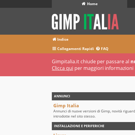
Home
Indice
Collegamenti Rapidi
FAQ
Gimpitalia.it chiude per passare al
n
Clicca qui
per maggiori informazioni 
ANNUNCI
Gimp Italia
Annunci di nuove versioni di Gimp, novità riguar
introdotte nel sito stesso.
INSTALLAZIONE E PERIFERICHE