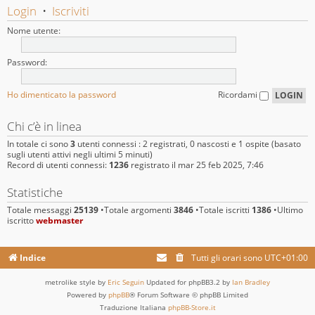
Login
•
Iscriviti
Nome utente:
Password:
Ho dimenticato la password
Ricordami
Chi c’è in linea
In totale ci sono
3
utenti connessi : 2 registrati, 0 nascosti e 1 ospite (basato
sugli utenti attivi negli ultimi 5 minuti)
Record di utenti connessi:
1236
registrato il mar 25 feb 2025, 7:46
Statistiche
Totale messaggi
25139
•Totale argomenti
3846
•Totale iscritti
1386
•Ultimo
iscritto
webmaster
Indice
Tutti gli orari sono
UTC+01:00
metrolike style by
Eric Seguin
Updated for phpBB3.2 by
Ian Bradley
Powered by
phpBB
® Forum Software © phpBB Limited
Traduzione Italiana
phpBB-Store.it