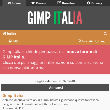
Home
Risorse
Download
Privacy
C
Indice
e
FAQ
Iscriviti
Login
r
Gimpitalia.it chiude per passare al
nuovo forum di
c
GIMP Italia.
a
Clicca qui
per maggiori informazioni su come iscriversi
alla nuova piattaforma.
Oggi è sab 8 ago 2026, 14:48
Annunci
Gimp Italia
Annunci di nuove versioni di Gimp, novità riguardanti questo fantastico
programma e le novità introdotte nel sito stesso.
Argomenti:
117