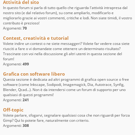
Attività del sito
In questo forum si parla di tutto quello che riguarda l'attività intrapresa dal
nostro sito (e dal relativo forum), su come ampliarlo, modificarlo e
migliorarlo grazie ai vostri commenti, critiche e lodi. Non siate timidi, il vostro
contributo è prezioso!
Argomenti:
70
Contest, creatività e tutorial
Volete indire un contest o ne siete messaggeri? Volete far vedere cosa siete
riusciti a fare o vi domandate come ottenere un determinato risultato?
Trascinate con voi nella discussione gli altri utenti in questa sezione del
forum!
Argomenti:
499
Grafica con software libero
Questa sezione è dedicata ad altri programmi di grafica open source o free
software (come Inkscape, Sodipodi, Imagemagick, Dia, Autotrace, Synfig,
Blender, Qcad...). Non è da intendersi come un forum di supporto per uno
qualsiasi di questi programmi!
Argomenti:
241
Off-topic
Volete parlare, sfogarvi, segnalare qualsiasi cosa che non riguardi per forza
Gimp? Qui lo potete fare, naturalmente con criterio.
Argomenti:
308