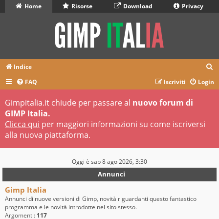
Home
Risorse
Download
Privacy
C
Indice
e
FAQ
Iscriviti
Login
r
Gimpitalia.it chiude per passare al
nuovo forum di
c
GIMP Italia.
a
Clicca qui
per maggiori informazioni su come iscriversi
alla nuova piattaforma.
Oggi è sab 8 ago 2026, 3:30
Annunci
Gimp Italia
Annunci di nuove versioni di Gimp, novità riguardanti questo fantastico
programma e le novità introdotte nel sito stesso.
Argomenti:
117