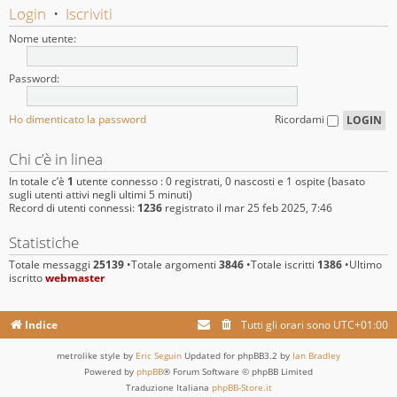
Login
•
Iscriviti
Nome utente:
Password:
Ho dimenticato la password
Ricordami
Chi c’è in linea
In totale c’è
1
utente connesso : 0 registrati, 0 nascosti e 1 ospite (basato
sugli utenti attivi negli ultimi 5 minuti)
Record di utenti connessi:
1236
registrato il mar 25 feb 2025, 7:46
Statistiche
Totale messaggi
25139
•Totale argomenti
3846
•Totale iscritti
1386
•Ultimo
iscritto
webmaster
Indice
Tutti gli orari sono
UTC+01:00
metrolike style by
Eric Seguin
Updated for phpBB3.2 by
Ian Bradley
Powered by
phpBB
® Forum Software © phpBB Limited
Traduzione Italiana
phpBB-Store.it