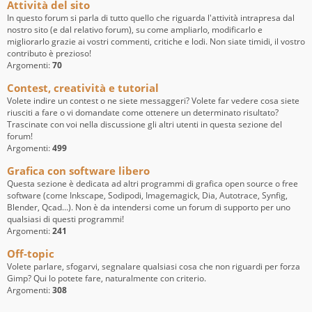
Attività del sito
In questo forum si parla di tutto quello che riguarda l'attività intrapresa dal
nostro sito (e dal relativo forum), su come ampliarlo, modificarlo e
migliorarlo grazie ai vostri commenti, critiche e lodi. Non siate timidi, il vostro
contributo è prezioso!
Argomenti:
70
Contest, creatività e tutorial
Volete indire un contest o ne siete messaggeri? Volete far vedere cosa siete
riusciti a fare o vi domandate come ottenere un determinato risultato?
Trascinate con voi nella discussione gli altri utenti in questa sezione del
forum!
Argomenti:
499
Grafica con software libero
Questa sezione è dedicata ad altri programmi di grafica open source o free
software (come Inkscape, Sodipodi, Imagemagick, Dia, Autotrace, Synfig,
Blender, Qcad...). Non è da intendersi come un forum di supporto per uno
qualsiasi di questi programmi!
Argomenti:
241
Off-topic
Volete parlare, sfogarvi, segnalare qualsiasi cosa che non riguardi per forza
Gimp? Qui lo potete fare, naturalmente con criterio.
Argomenti:
308