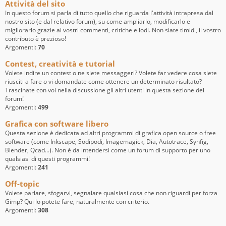
Attività del sito
In questo forum si parla di tutto quello che riguarda l'attività intrapresa dal
nostro sito (e dal relativo forum), su come ampliarlo, modificarlo e
migliorarlo grazie ai vostri commenti, critiche e lodi. Non siate timidi, il vostro
contributo è prezioso!
Argomenti:
70
Contest, creatività e tutorial
Volete indire un contest o ne siete messaggeri? Volete far vedere cosa siete
riusciti a fare o vi domandate come ottenere un determinato risultato?
Trascinate con voi nella discussione gli altri utenti in questa sezione del
forum!
Argomenti:
499
Grafica con software libero
Questa sezione è dedicata ad altri programmi di grafica open source o free
software (come Inkscape, Sodipodi, Imagemagick, Dia, Autotrace, Synfig,
Blender, Qcad...). Non è da intendersi come un forum di supporto per uno
qualsiasi di questi programmi!
Argomenti:
241
Off-topic
Volete parlare, sfogarvi, segnalare qualsiasi cosa che non riguardi per forza
Gimp? Qui lo potete fare, naturalmente con criterio.
Argomenti:
308