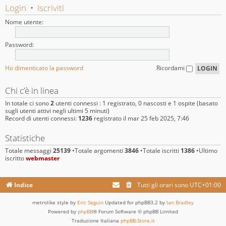
Login
•
Iscriviti
Nome utente:
Password:
Ho dimenticato la password
Ricordami
Chi c’è in linea
In totale ci sono
2
utenti connessi : 1 registrato, 0 nascosti e 1 ospite (basato
sugli utenti attivi negli ultimi 5 minuti)
Record di utenti connessi:
1236
registrato il mar 25 feb 2025, 7:46
Statistiche
Totale messaggi
25139
•Totale argomenti
3846
•Totale iscritti
1386
•Ultimo
iscritto
webmaster
Indice
Tutti gli orari sono
UTC+01:00
metrolike style by
Eric Seguin
Updated for phpBB3.2 by
Ian Bradley
Powered by
phpBB
® Forum Software © phpBB Limited
Traduzione Italiana
phpBB-Store.it