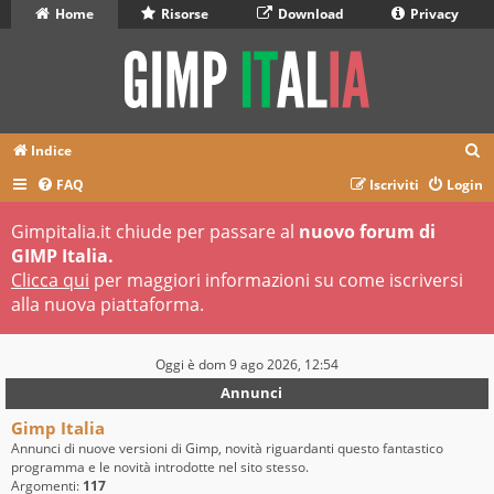
Home
Risorse
Download
Privacy
C
Indice
e
FAQ
Iscriviti
Login
r
Gimpitalia.it chiude per passare al
nuovo forum di
c
GIMP Italia.
a
Clicca qui
per maggiori informazioni su come iscriversi
alla nuova piattaforma.
Oggi è dom 9 ago 2026, 12:54
Annunci
Gimp Italia
Annunci di nuove versioni di Gimp, novità riguardanti questo fantastico
programma e le novità introdotte nel sito stesso.
Argomenti:
117