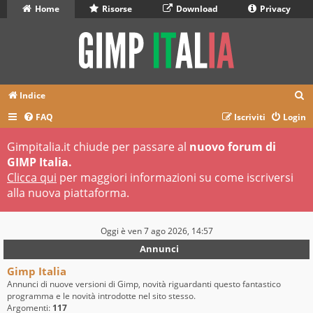
Home
Risorse
Download
Privacy
C
Indice
e
FAQ
Iscriviti
Login
r
Gimpitalia.it chiude per passare al
nuovo forum di
c
GIMP Italia.
a
Clicca qui
per maggiori informazioni su come iscriversi
alla nuova piattaforma.
Oggi è ven 7 ago 2026, 14:57
Annunci
Gimp Italia
Annunci di nuove versioni di Gimp, novità riguardanti questo fantastico
programma e le novità introdotte nel sito stesso.
Argomenti:
117