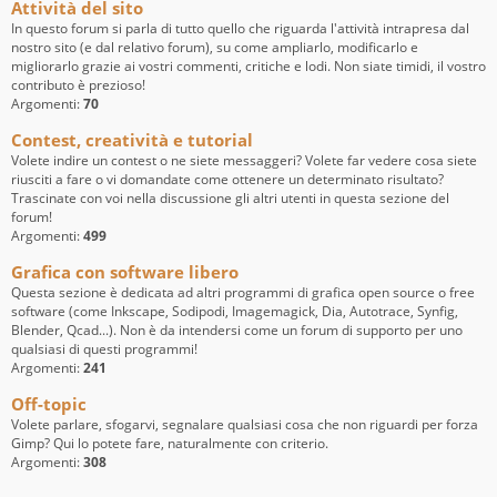
Attività del sito
In questo forum si parla di tutto quello che riguarda l'attività intrapresa dal
nostro sito (e dal relativo forum), su come ampliarlo, modificarlo e
migliorarlo grazie ai vostri commenti, critiche e lodi. Non siate timidi, il vostro
contributo è prezioso!
Argomenti:
70
Contest, creatività e tutorial
Volete indire un contest o ne siete messaggeri? Volete far vedere cosa siete
riusciti a fare o vi domandate come ottenere un determinato risultato?
Trascinate con voi nella discussione gli altri utenti in questa sezione del
forum!
Argomenti:
499
Grafica con software libero
Questa sezione è dedicata ad altri programmi di grafica open source o free
software (come Inkscape, Sodipodi, Imagemagick, Dia, Autotrace, Synfig,
Blender, Qcad...). Non è da intendersi come un forum di supporto per uno
qualsiasi di questi programmi!
Argomenti:
241
Off-topic
Volete parlare, sfogarvi, segnalare qualsiasi cosa che non riguardi per forza
Gimp? Qui lo potete fare, naturalmente con criterio.
Argomenti:
308