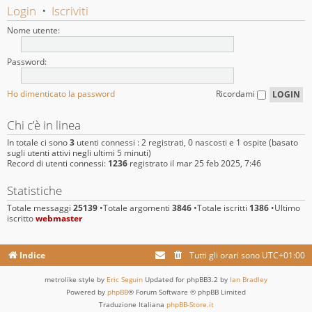
Login
•
Iscriviti
Nome utente:
Password:
Ho dimenticato la password
Ricordami
Chi c’è in linea
In totale ci sono
3
utenti connessi : 2 registrati, 0 nascosti e 1 ospite (basato
sugli utenti attivi negli ultimi 5 minuti)
Record di utenti connessi:
1236
registrato il mar 25 feb 2025, 7:46
Statistiche
Totale messaggi
25139
•Totale argomenti
3846
•Totale iscritti
1386
•Ultimo
iscritto
webmaster
Indice
Tutti gli orari sono
UTC+01:00
metrolike style by
Eric Seguin
Updated for phpBB3.2 by
Ian Bradley
Powered by
phpBB
® Forum Software © phpBB Limited
Traduzione Italiana
phpBB-Store.it