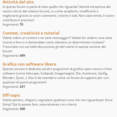
Attività del sito
In questo forum si parla di tutto quello che riguarda l'attività intrapresa dal
nostro sito (e dal relativo forum), su come ampliarlo, modificarlo e
migliorarlo grazie ai vostri commenti, critiche e lodi. Non siate timidi, il vostro
contributo è prezioso!
Argomenti:
70
Contest, creatività e tutorial
Volete indire un contest o ne siete messaggeri? Volete far vedere cosa siete
riusciti a fare o vi domandate come ottenere un determinato risultato?
Trascinate con voi nella discussione gli altri utenti in questa sezione del
forum!
Argomenti:
499
Grafica con software libero
Questa sezione è dedicata ad altri programmi di grafica open source o free
software (come Inkscape, Sodipodi, Imagemagick, Dia, Autotrace, Synfig,
Blender, Qcad...). Non è da intendersi come un forum di supporto per uno
qualsiasi di questi programmi!
Argomenti:
241
Off-topic
Volete parlare, sfogarvi, segnalare qualsiasi cosa che non riguardi per forza
Gimp? Qui lo potete fare, naturalmente con criterio.
Argomenti:
308