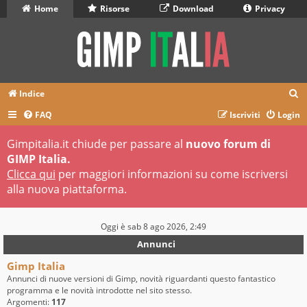
Home
Risorse
Download
Privacy
C
Indice
e
FAQ
Iscriviti
Login
r
Gimpitalia.it chiude per passare al
nuovo forum di
c
GIMP Italia.
a
Clicca qui
per maggiori informazioni su come iscriversi
alla nuova piattaforma.
Oggi è sab 8 ago 2026, 2:49
Annunci
Gimp Italia
Annunci di nuove versioni di Gimp, novità riguardanti questo fantastico
programma e le novità introdotte nel sito stesso.
Argomenti:
117