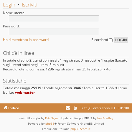
Login
•
Iscriviti
Nome utente:
Password:
Ho dimenticato la password
Ricordami
Chi c’è in linea
In totale ci sono
2
utenti connessi : 1 registrato, 0 nascosti e 1 ospite (basato
sugli utenti attivi negli ultimi 5 minuti)
Record di utenti connessi:
1236
registrato il mar 25 feb 2025, 7:46
Statistiche
Totale messaggi
25139
•Totale argomenti
3846
•Totale iscritti
1386
•Ultimo
iscritto
webmaster
Indice
Tutti gli orari sono
UTC+01:00
metrolike style by
Eric Seguin
Updated for phpBB3.2 by
Ian Bradley
Powered by
phpBB
® Forum Software © phpBB Limited
Traduzione Italiana
phpBB-Store.it