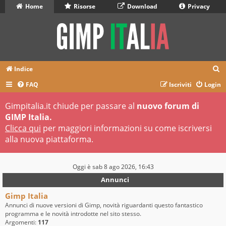
Home
Risorse
Download
Privacy
C
Indice
e
FAQ
Iscriviti
Login
r
Gimpitalia.it chiude per passare al
nuovo forum di
c
GIMP Italia.
a
Clicca qui
per maggiori informazioni su come iscriversi
alla nuova piattaforma.
Oggi è sab 8 ago 2026, 16:43
Annunci
Gimp Italia
Annunci di nuove versioni di Gimp, novità riguardanti questo fantastico
programma e le novità introdotte nel sito stesso.
Argomenti:
117