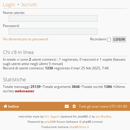
Login
•
Iscriviti
Nome utente:
Password:
Ho dimenticato la password
Ricordami
Chi c’è in linea
In totale ci sono
2
utenti connessi : 1 registrato, 0 nascosti e 1 ospite (basato
sugli utenti attivi negli ultimi 5 minuti)
Record di utenti connessi:
1236
registrato il mar 25 feb 2025, 7:46
Statistiche
Totale messaggi
25139
•Totale argomenti
3846
•Totale iscritti
1386
•Ultimo
iscritto
webmaster
Indice
Tutti gli orari sono
UTC+01:00
metrolike style by
Eric Seguin
Updated for phpBB3.2 by
Ian Bradley
Powered by
phpBB
® Forum Software © phpBB Limited
Traduzione Italiana
phpBB-Store.it