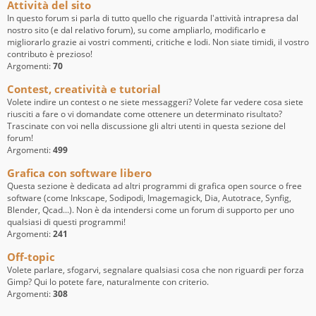
Attività del sito
In questo forum si parla di tutto quello che riguarda l'attività intrapresa dal
nostro sito (e dal relativo forum), su come ampliarlo, modificarlo e
migliorarlo grazie ai vostri commenti, critiche e lodi. Non siate timidi, il vostro
contributo è prezioso!
Argomenti:
70
Contest, creatività e tutorial
Volete indire un contest o ne siete messaggeri? Volete far vedere cosa siete
riusciti a fare o vi domandate come ottenere un determinato risultato?
Trascinate con voi nella discussione gli altri utenti in questa sezione del
forum!
Argomenti:
499
Grafica con software libero
Questa sezione è dedicata ad altri programmi di grafica open source o free
software (come Inkscape, Sodipodi, Imagemagick, Dia, Autotrace, Synfig,
Blender, Qcad...). Non è da intendersi come un forum di supporto per uno
qualsiasi di questi programmi!
Argomenti:
241
Off-topic
Volete parlare, sfogarvi, segnalare qualsiasi cosa che non riguardi per forza
Gimp? Qui lo potete fare, naturalmente con criterio.
Argomenti:
308