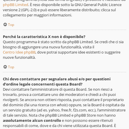
phpBB Limited
. È reso disponibile sotto la GNU General Public Licence
versione 2 (GPL-2.0) e può essere liberamente distribuito; clicca sul
collegamento per maggiori informazioni.
Top
Perché la caratteristica X non è disponibile?
Questo programma è stato scritto da phpBB Limited. Se credi che ci sia
bisogno di aggiungere una nuova funzionalità, visita il
Centro Idee phpBB
, dove potrai supportare idee esistenti o suggerire
nuove funzionalità.
Top
Chi devo contattare per segnalare abusi e/o per questioni
d’ordine legale concernenti questa Board?
Devi contattare l’amministratore di questa Board. Se non riesci a
trovarlo, prova a contattare uno dei moderatori e chiedi a chi puoi
rivolgerti. Se ancora non ottieni risposta, puoi contattare il proprietario
del dominio (fai una ricerca con
whois
) oppure, se la Board è ospitata da
un servizio gratuito (ad es. yahoo, free.fr, f2s.com, ecc.), l’amministratore
di tale servizio. Nota che phpBB Limited e phpBB Store non hanno
assolutamente alcun controllo
e non possono essere ritenuti
responsabili di come, dove e da chi viene utilizzata questa Board. È