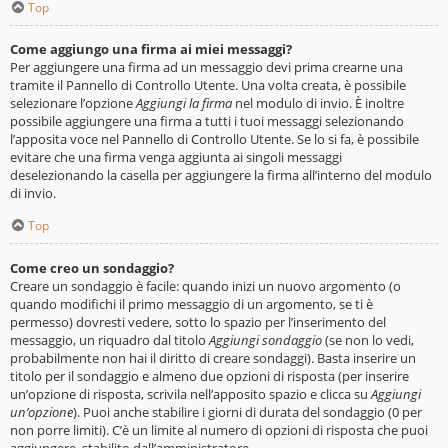
Top
Come aggiungo una firma ai miei messaggi?
Per aggiungere una firma ad un messaggio devi prima crearne una
tramite il Pannello di Controllo Utente. Una volta creata, è possibile
selezionare l’opzione
Aggiungi la firma
nel modulo di invio. È inoltre
possibile aggiungere una firma a tutti i tuoi messaggi selezionando
l’apposita voce nel Pannello di Controllo Utente. Se lo si fa, è possibile
evitare che una firma venga aggiunta ai singoli messaggi
deselezionando la casella per aggiungere la firma all’interno del modulo
di invio.
Top
Come creo un sondaggio?
Creare un sondaggio è facile: quando inizi un nuovo argomento (o
quando modifichi il primo messaggio di un argomento, se ti è
permesso) dovresti vedere, sotto lo spazio per l’inserimento del
messaggio, un riquadro dal titolo
Aggiungi sondaggio
(se non lo vedi,
probabilmente non hai il diritto di creare sondaggi). Basta inserire un
titolo per il sondaggio e almeno due opzioni di risposta (per inserire
un’opzione di risposta, scrivila nell’apposito spazio e clicca su
Aggiungi
un’opzione
). Puoi anche stabilire i giorni di durata del sondaggio (0 per
non porre limiti). C’è un limite al numero di opzioni di risposta che puoi
aggiungere, stabilito dall’amministratore.