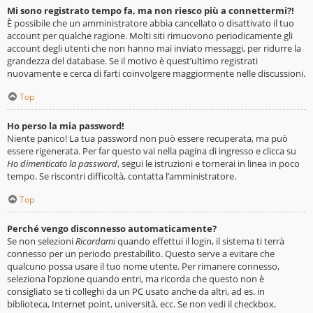
Mi sono registrato tempo fa, ma non riesco più a connettermi?!
È possibile che un amministratore abbia cancellato o disattivato il tuo
account per qualche ragione. Molti siti rimuovono periodicamente gli
account degli utenti che non hanno mai inviato messaggi, per ridurre la
grandezza del database. Se il motivo è quest’ultimo registrati
nuovamente e cerca di farti coinvolgere maggiormente nelle discussioni.
Top
Ho perso la mia password!
Niente panico! La tua password non può essere recuperata, ma può
essere rigenerata. Per far questo vai nella pagina di ingresso e clicca su
Ho dimenticato la password
, segui le istruzioni e tornerai in linea in poco
tempo. Se riscontri difficoltà, contatta l’amministratore.
Top
Perché vengo disconnesso automaticamente?
Se non selezioni
Ricordami
quando effettui il login, il sistema ti terrà
connesso per un periodo prestabilito. Questo serve a evitare che
qualcuno possa usare il tuo nome utente. Per rimanere connesso,
seleziona l’opzione quando entri, ma ricorda che questo non è
consigliato se ti colleghi da un PC usato anche da altri, ad es. in
biblioteca, Internet point, università, ecc. Se non vedi il checkbox,