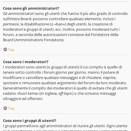
Cosa sono gli amministratori?
Gli amministratori sono gli utenti che hanno il più alto grado di controllo
sull’intera Board; possono controllare qualsiasi elemento, inclusi i
permessi, la disabilitazione (o «ban») degli utenti, la creazione di
moderatori e gruppi di utenti, ecc. Inoltre, possono moderare tutti i
forum, a seconda delle autorizzazioni concesse dal Fondatore della
Board (Amministratore Fondatore).
Top
Cosa sono i moderatori?
I moderatori sono utenti (o gruppi di utenti) il cui compito è quello di
tenere sotto controllo i forum giorno per giorno. Hanno il potere di
modificare o cancellare qualsiasi messaggio e di chiudere, riaprire,
spostare o rimuovere qualsiasi argomento del forum da loro moderato.
Generalmente il compito dei moderatori è quello di evitare che gli utenti
vadano «fuori tema» (in inglese,
off-topic
) o che scrivano messaggi
oltraggiosi ed offensivi.
Top
Cosa sono i gruppi di utenti?
I gruppi permettono agli amministratori di riunire gli utenti. Ogni utente
può appartenere a più gruppi e a ogni gruppo possono venire assegnati