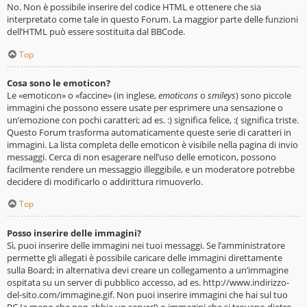
No. Non è possibile inserire del codice HTML e ottenere che sia
interpretato come tale in questo Forum. La maggior parte delle funzioni
dell’HTML può essere sostituita dal BBCode.
Top
Cosa sono le emoticon?
Le «emoticon» o «faccine» (in inglese,
emoticons
o
smileys
) sono piccole
immagini che possono essere usate per esprimere una sensazione o
un’emozione con pochi caratteri; ad es. :) significa felice, :( significa triste.
Questo Forum trasforma automaticamente queste serie di caratteri in
immagini. La lista completa delle emoticon è visibile nella pagina di invio
messaggi. Cerca di non esagerare nell’uso delle emoticon, possono
facilmente rendere un messaggio illeggibile, e un moderatore potrebbe
decidere di modificarlo o addirittura rimuoverlo.
Top
Posso inserire delle immagini?
Sì, puoi inserire delle immagini nei tuoi messaggi. Se l’amministratore
permette gli allegati è possibile caricare delle immagini direttamente
sulla Board; in alternativa devi creare un collegamento a un’immagine
ospitata su un server di pubblico accesso, ad es. http://www.indirizzo-
del-sito.com/immagine.gif. Non puoi inserire immagini che hai sul tuo
PC (a meno che non abbia un server!) o immagini che si trovano dietro