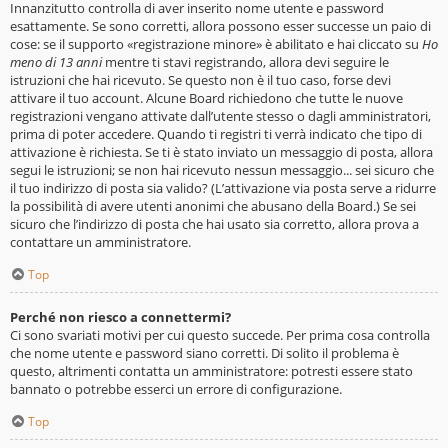
Innanzitutto controlla di aver inserito nome utente e password
esattamente. Se sono corretti, allora possono esser successe un paio di
cose: se il supporto «registrazione minore» è abilitato e hai cliccato su
Ho
meno di 13 anni
mentre ti stavi registrando, allora devi seguire le
istruzioni che hai ricevuto. Se questo non è il tuo caso, forse devi
attivare il tuo account. Alcune Board richiedono che tutte le nuove
registrazioni vengano attivate dall’utente stesso o dagli amministratori,
prima di poter accedere. Quando ti registri ti verrà indicato che tipo di
attivazione è richiesta. Se ti è stato inviato un messaggio di posta, allora
segui le istruzioni; se non hai ricevuto nessun messaggio... sei sicuro che
il tuo indirizzo di posta sia valido? (L’attivazione via posta serve a ridurre
la possibilità di avere utenti anonimi che abusano della Board.) Se sei
sicuro che l’indirizzo di posta che hai usato sia corretto, allora prova a
contattare un amministratore.
Top
Perché non riesco a connettermi?
Ci sono svariati motivi per cui questo succede. Per prima cosa controlla
che nome utente e password siano corretti. Di solito il problema è
questo, altrimenti contatta un amministratore: potresti essere stato
bannato o potrebbe esserci un errore di configurazione.
Top