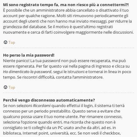
Mi sono registrato tempo fa, ma non riesco più a connettermi?!
È possibile che un amministratore abbia cancellato o disattivato il tuo
account per qualche ragione. Molti siti rimuovono periodicamente gli
account degli utenti che non hanno mai inviato messaggi, per ridurre la
grandezza del database. Se il motivo è quest’ultimo registrati
nuovamente e cerca di farti coinvolgere maggiormente nelle discussioni.
Top
Ho perso la mia password!
Niente panico! La tua password non può essere recuperata, ma può
essere rigenerata. Per far questo vai nella pagina di ingresso e clicca su
Ho dimenticato la password
, segui le istruzioni e tornerai in linea in poco
tempo. Se riscontri difficoltà, contatta l’amministratore.
Top
Perché vengo disconnesso automaticamente?
Se non selezioni
Ricordami
quando effettui il login, il sistema ti terrà
connesso per un periodo prestabilito. Questo serve a evitare che
qualcuno possa usare il tuo nome utente. Per rimanere connesso,
seleziona l’opzione quando entri, ma ricorda che questo non è
consigliato se ti colleghi da un PC usato anche da altri, ad es. in
biblioteca, Internet point, università, ecc. Se non vedi il checkbox,