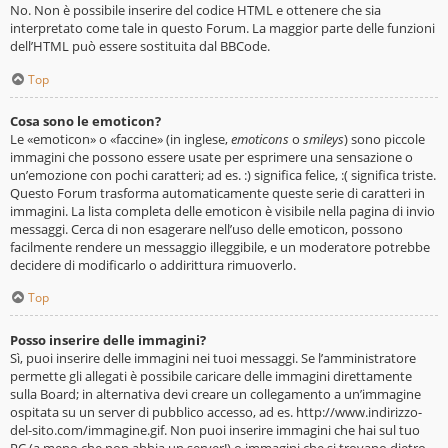
No. Non è possibile inserire del codice HTML e ottenere che sia
interpretato come tale in questo Forum. La maggior parte delle funzioni
dell’HTML può essere sostituita dal BBCode.
Top
Cosa sono le emoticon?
Le «emoticon» o «faccine» (in inglese,
emoticons
o
smileys
) sono piccole
immagini che possono essere usate per esprimere una sensazione o
un’emozione con pochi caratteri; ad es. :) significa felice, :( significa triste.
Questo Forum trasforma automaticamente queste serie di caratteri in
immagini. La lista completa delle emoticon è visibile nella pagina di invio
messaggi. Cerca di non esagerare nell’uso delle emoticon, possono
facilmente rendere un messaggio illeggibile, e un moderatore potrebbe
decidere di modificarlo o addirittura rimuoverlo.
Top
Posso inserire delle immagini?
Sì, puoi inserire delle immagini nei tuoi messaggi. Se l’amministratore
permette gli allegati è possibile caricare delle immagini direttamente
sulla Board; in alternativa devi creare un collegamento a un’immagine
ospitata su un server di pubblico accesso, ad es. http://www.indirizzo-
del-sito.com/immagine.gif. Non puoi inserire immagini che hai sul tuo
PC (a meno che non abbia un server!) o immagini che si trovano dietro