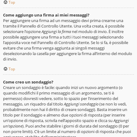
Top
Come aggiungo una firma ai miei messaggi?
Per aggiungere una firma ad un messaggio devi prima crearne una
tramite il Pannello di Controllo Utente. Una volta creata, è possibile
selezionare l’opzione
Aggiungi la firma
nel modulo di invio. È inoltre
possibile aggiungere una firma a tutti i tuoi messaggi selezionando
l’apposita voce nel Pannello di Controllo Utente. Se lo si fa, è possibile
evitare che una firma venga aggiunta ai singoli messaggi
deselezionando la casella per aggiungere la firma all’interno del modulo
di invio.
Top
Come creo un sondaggio?
Creare un sondaggio è facile: quando inizi un nuovo argomento (o
quando modifichi il primo messaggio di un argomento, se ti è
permesso) dovresti vedere, sotto lo spazio per l’inserimento del
messaggio, un riquadro dal titolo
Aggiungi sondaggio
(se non lo vedi,
probabilmente non hai il diritto di creare sondaggi). Basta inserire un
titolo per il sondaggio e almeno due opzioni di risposta (per inserire
un’opzione di risposta, scrivila nell’apposito spazio e clicca su
Aggiungi
un’opzione
). Puoi anche stabilire i giorni di durata del sondaggio (0 per
non porre limiti). C’è un limite al numero di opzioni di risposta che puoi
aggiungere, stabilito dall’amministratore.