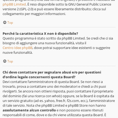
phpBB Limited
. È reso disponibile sotto la GNU General Public Licence
versione 2 (GPL-2.0) e può essere liberamente distribuito; clicca sul
collegamento per maggiori informazioni.
Top
Perché la caratteristica X non è disponibile?
Questo programma è stato scritto da phpBB Limited. Se credi che ci sia
bisogno di aggiungere una nuova funzionalità, visita il
Centro Idee phpBB
, dove potrai supportare idee esistenti o suggerire
nuove funzionalità.
Top
Chi devo contattare per segnalare abusi e/o per questioni
d’ordine legale concernenti questa Board?
Devi contattare l’amministratore di questa Board. Se non riesci a
trovarlo, prova a contattare uno dei moderatori e chiedi a chi puoi
rivolgerti. Se ancora non ottieni risposta, puoi contattare il proprietario
del dominio (fai una ricerca con
whois
) oppure, se la Board è ospitata da
un servizio gratuito (ad es. yahoo, free.fr, f2s.com, ecc.), l’amministratore
di tale servizio. Nota che phpBB Limited e phpBB Store non hanno
assolutamente alcun controllo
e non possono essere ritenuti
responsabili di come, dove e da chi viene utilizzata questa Board. È