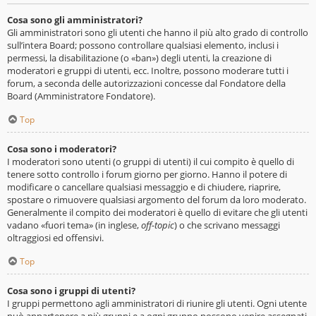
Cosa sono gli amministratori?
Gli amministratori sono gli utenti che hanno il più alto grado di controllo
sull’intera Board; possono controllare qualsiasi elemento, inclusi i
permessi, la disabilitazione (o «ban») degli utenti, la creazione di
moderatori e gruppi di utenti, ecc. Inoltre, possono moderare tutti i
forum, a seconda delle autorizzazioni concesse dal Fondatore della
Board (Amministratore Fondatore).
Top
Cosa sono i moderatori?
I moderatori sono utenti (o gruppi di utenti) il cui compito è quello di
tenere sotto controllo i forum giorno per giorno. Hanno il potere di
modificare o cancellare qualsiasi messaggio e di chiudere, riaprire,
spostare o rimuovere qualsiasi argomento del forum da loro moderato.
Generalmente il compito dei moderatori è quello di evitare che gli utenti
vadano «fuori tema» (in inglese,
off-topic
) o che scrivano messaggi
oltraggiosi ed offensivi.
Top
Cosa sono i gruppi di utenti?
I gruppi permettono agli amministratori di riunire gli utenti. Ogni utente
può appartenere a più gruppi e a ogni gruppo possono venire assegnati