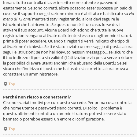
Innanzitutto controlla di aver inserito nome utente e password
esattamente. Se sono corretti, allora possono esser successe un paio di
cose: se il supporto «registrazione minore» è abilitato e hai cliccato su
Ho
meno di 13 anni
mentre ti stavi registrando, allora devi seguire le
istruzioni che hai ricevuto. Se questo non è il tuo caso, forse devi
attivare il tuo account. Alcune Board richiedono che tutte le nuove
registrazioni vengano attivate dall’utente stesso o dagli amministratori,
prima di poter accedere. Quando ti registri ti verrà indicato che tipo di
attivazione è richiesta. Se ti è stato inviato un messaggio di posta, allora
segui le istruzioni; se non hai ricevuto nessun messaggio... sei sicuro che
il tuo indirizzo di posta sia valido? (L’attivazione via posta serve a ridurre
la possibilità di avere utenti anonimi che abusano della Board.) Se sei
sicuro che l’indirizzo di posta che hai usato sia corretto, allora prova a
contattare un amministratore.
Top
Perché non riesco a connettermi?
Ci sono svariati motivi per cui questo succede. Per prima cosa controlla
che nome utente e password siano corretti. Di solito il problema è
questo, altrimenti contatta un amministratore: potresti essere stato
bannato o potrebbe esserci un errore di configurazione.
Top