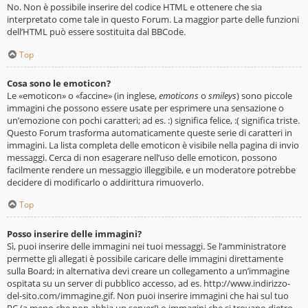
No. Non è possibile inserire del codice HTML e ottenere che sia
interpretato come tale in questo Forum. La maggior parte delle funzioni
dell’HTML può essere sostituita dal BBCode.
Top
Cosa sono le emoticon?
Le «emoticon» o «faccine» (in inglese,
emoticons
o
smileys
) sono piccole
immagini che possono essere usate per esprimere una sensazione o
un’emozione con pochi caratteri; ad es. :) significa felice, :( significa triste.
Questo Forum trasforma automaticamente queste serie di caratteri in
immagini. La lista completa delle emoticon è visibile nella pagina di invio
messaggi. Cerca di non esagerare nell’uso delle emoticon, possono
facilmente rendere un messaggio illeggibile, e un moderatore potrebbe
decidere di modificarlo o addirittura rimuoverlo.
Top
Posso inserire delle immagini?
Sì, puoi inserire delle immagini nei tuoi messaggi. Se l’amministratore
permette gli allegati è possibile caricare delle immagini direttamente
sulla Board; in alternativa devi creare un collegamento a un’immagine
ospitata su un server di pubblico accesso, ad es. http://www.indirizzo-
del-sito.com/immagine.gif. Non puoi inserire immagini che hai sul tuo
PC (a meno che non abbia un server!) o immagini che si trovano dietro