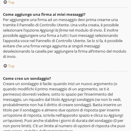
Top
Come aggiungo una firma ai miei messaggi?
Per aggiungere una firma ad un messaggio devi prima crearne una
tramite il Pannello di Controllo Utente. Una volta creata, è possibile
selezionare l’opzione
Aggiungi la firma
nel modulo di invio. È inoltre
possibile aggiungere una firma a tutti i tuoi messaggi selezionando
l’apposita voce nel Pannello di Controllo Utente. Se lo si fa, è possibile
evitare che una firma venga aggiunta ai singoli messaggi
deselezionando la casella per aggiungere la firma all’interno del modulo
di invio.
Top
Come creo un sondaggio?
Creare un sondaggio è facile: quando inizi un nuovo argomento (o
quando modifichi il primo messaggio di un argomento, se ti è
permesso) dovresti vedere, sotto lo spazio per l’inserimento del
messaggio, un riquadro dal titolo
Aggiungi sondaggio
(se non lo vedi,
probabilmente non hai il diritto di creare sondaggi). Basta inserire un
titolo per il sondaggio e almeno due opzioni di risposta (per inserire
un’opzione di risposta, scrivila nell’apposito spazio e clicca su
Aggiungi
un’opzione
). Puoi anche stabilire i giorni di durata del sondaggio (0 per
non porre limiti). C’è un limite al numero di opzioni di risposta che puoi
aggiungere, stabilito dall’amministratore.