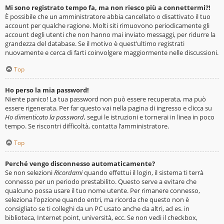
Mi sono registrato tempo fa, ma non riesco più a connettermi?!
È possibile che un amministratore abbia cancellato o disattivato il tuo
account per qualche ragione. Molti siti rimuovono periodicamente gli
account degli utenti che non hanno mai inviato messaggi, per ridurre la
grandezza del database. Se il motivo è quest’ultimo registrati
nuovamente e cerca di farti coinvolgere maggiormente nelle discussioni.
Top
Ho perso la mia password!
Niente panico! La tua password non può essere recuperata, ma può
essere rigenerata. Per far questo vai nella pagina di ingresso e clicca su
Ho dimenticato la password
, segui le istruzioni e tornerai in linea in poco
tempo. Se riscontri difficoltà, contatta l’amministratore.
Top
Perché vengo disconnesso automaticamente?
Se non selezioni
Ricordami
quando effettui il login, il sistema ti terrà
connesso per un periodo prestabilito. Questo serve a evitare che
qualcuno possa usare il tuo nome utente. Per rimanere connesso,
seleziona l’opzione quando entri, ma ricorda che questo non è
consigliato se ti colleghi da un PC usato anche da altri, ad es. in
biblioteca, Internet point, università, ecc. Se non vedi il checkbox,