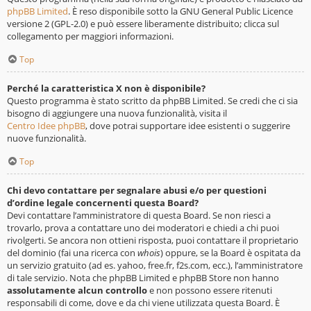
phpBB Limited
. È reso disponibile sotto la GNU General Public Licence
versione 2 (GPL-2.0) e può essere liberamente distribuito; clicca sul
collegamento per maggiori informazioni.
Top
Perché la caratteristica X non è disponibile?
Questo programma è stato scritto da phpBB Limited. Se credi che ci sia
bisogno di aggiungere una nuova funzionalità, visita il
Centro Idee phpBB
, dove potrai supportare idee esistenti o suggerire
nuove funzionalità.
Top
Chi devo contattare per segnalare abusi e/o per questioni
d’ordine legale concernenti questa Board?
Devi contattare l’amministratore di questa Board. Se non riesci a
trovarlo, prova a contattare uno dei moderatori e chiedi a chi puoi
rivolgerti. Se ancora non ottieni risposta, puoi contattare il proprietario
del dominio (fai una ricerca con
whois
) oppure, se la Board è ospitata da
un servizio gratuito (ad es. yahoo, free.fr, f2s.com, ecc.), l’amministratore
di tale servizio. Nota che phpBB Limited e phpBB Store non hanno
assolutamente alcun controllo
e non possono essere ritenuti
responsabili di come, dove e da chi viene utilizzata questa Board. È