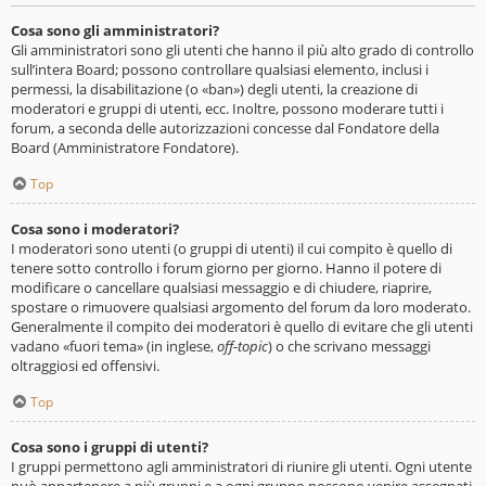
Cosa sono gli amministratori?
Gli amministratori sono gli utenti che hanno il più alto grado di controllo
sull’intera Board; possono controllare qualsiasi elemento, inclusi i
permessi, la disabilitazione (o «ban») degli utenti, la creazione di
moderatori e gruppi di utenti, ecc. Inoltre, possono moderare tutti i
forum, a seconda delle autorizzazioni concesse dal Fondatore della
Board (Amministratore Fondatore).
Top
Cosa sono i moderatori?
I moderatori sono utenti (o gruppi di utenti) il cui compito è quello di
tenere sotto controllo i forum giorno per giorno. Hanno il potere di
modificare o cancellare qualsiasi messaggio e di chiudere, riaprire,
spostare o rimuovere qualsiasi argomento del forum da loro moderato.
Generalmente il compito dei moderatori è quello di evitare che gli utenti
vadano «fuori tema» (in inglese,
off-topic
) o che scrivano messaggi
oltraggiosi ed offensivi.
Top
Cosa sono i gruppi di utenti?
I gruppi permettono agli amministratori di riunire gli utenti. Ogni utente
può appartenere a più gruppi e a ogni gruppo possono venire assegnati