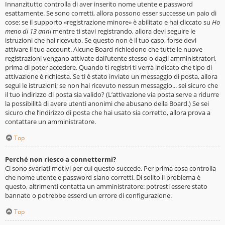
Innanzitutto controlla di aver inserito nome utente e password
esattamente. Se sono corretti, allora possono esser successe un paio di
cose: se il supporto «registrazione minore» è abilitato e hai cliccato su
Ho
meno di 13 anni
mentre ti stavi registrando, allora devi seguire le
istruzioni che hai ricevuto. Se questo non è il tuo caso, forse devi
attivare il tuo account. Alcune Board richiedono che tutte le nuove
registrazioni vengano attivate dall’utente stesso o dagli amministratori,
prima di poter accedere. Quando ti registri ti verrà indicato che tipo di
attivazione è richiesta. Se ti è stato inviato un messaggio di posta, allora
segui le istruzioni; se non hai ricevuto nessun messaggio... sei sicuro che
il tuo indirizzo di posta sia valido? (L’attivazione via posta serve a ridurre
la possibilità di avere utenti anonimi che abusano della Board.) Se sei
sicuro che l’indirizzo di posta che hai usato sia corretto, allora prova a
contattare un amministratore.
Top
Perché non riesco a connettermi?
Ci sono svariati motivi per cui questo succede. Per prima cosa controlla
che nome utente e password siano corretti. Di solito il problema è
questo, altrimenti contatta un amministratore: potresti essere stato
bannato o potrebbe esserci un errore di configurazione.
Top